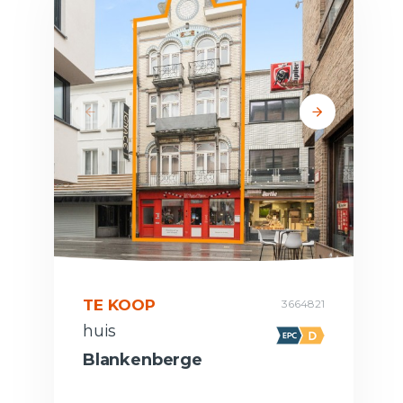
TE KOOP
3664821
huis
Blankenberge