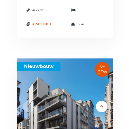
485 m²
-
€ 565.000
huis
Nieuwbouw
6%
BTW