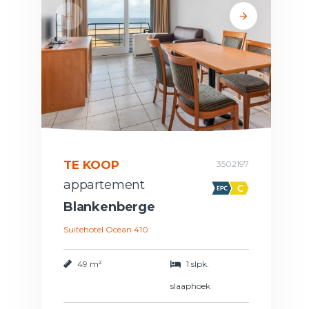
TE KOOP
3502197
appartement
Blankenberge
Suitehotel Ocean 410
49 m²
1 slpk.
slaaphoek