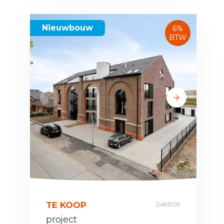
Nieuwbouw
6%
BTW
TE KOOP
2485109
project