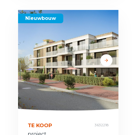
Nieuwbouw
TE KOOP
3632218
project