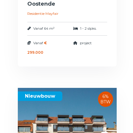
Oostende
Residentie Mayfair
Vanaf
64 m²
1 - 2 slpks.
Vanaf
€
project
299.000
Nieuwbouw
6%
BTW