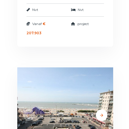
Nvt
Nvt
Vanaf
€
project
207.903