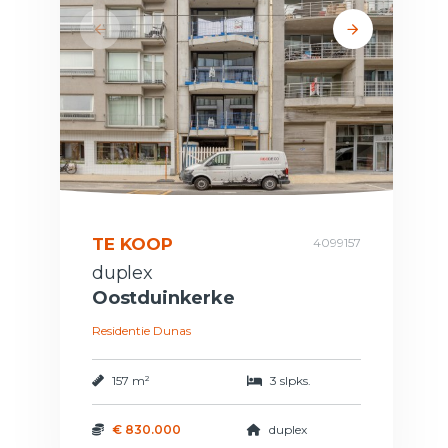
TE KOOP
4099157
duplex
Oostduinkerke
Residentie Dunas
157 m²
3 slpks.
€ 830.000
duplex