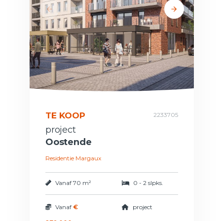
TE KOOP
2233705
project
Oostende
Residentie Margaux
Vanaf
70 m²
0 - 2 slpks.
Vanaf
€
project