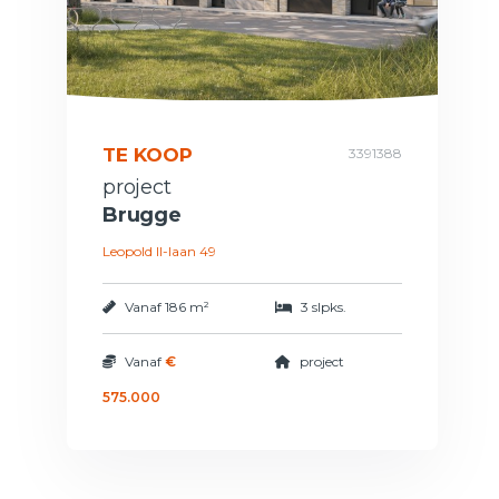
TE KOOP
3391388
project
Brugge
Leopold II-laan 49
Vanaf
186 m²
3 slpks.
Vanaf
€
project
575.000