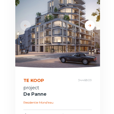
TE KOOP
3446809
project
De Panne
Residentie Mond'eau