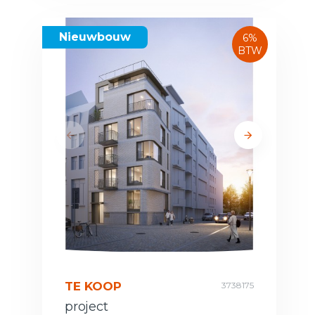
Nieuwbouw
6%
BTW
TE KOOP
3738175
project