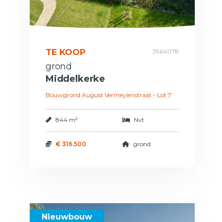
TE KOOP
3964078
grond
Middelkerke
Bouwgrond August Vermeylenstraat - Lot 7
844 m²
Nvt
€ 316.500
grond
Nieuwbouw