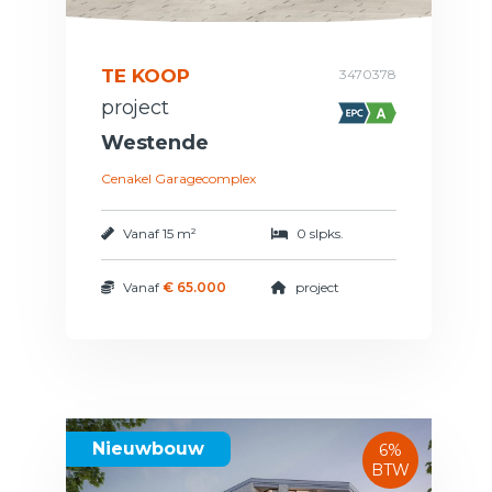
TE KOOP
3470378
project
Westende
Cenakel Garagecomplex
Vanaf
15 m²
0 slpks.
Vanaf
€ 65.000
project
Nieuwbouw
6%
BTW