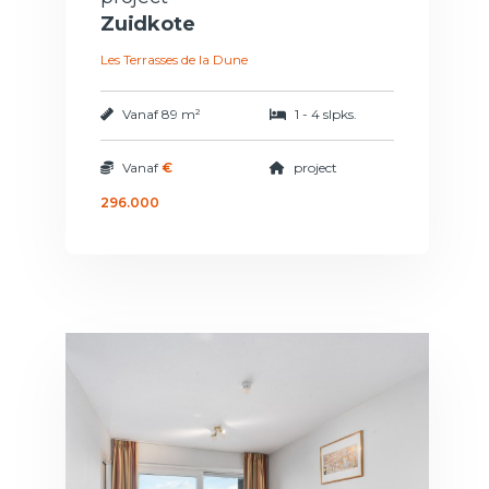
Zuidkote
Les Terrasses de la Dune
Vanaf
89 m²
1 - 4 slpks.
Vanaf
€
project
296.000