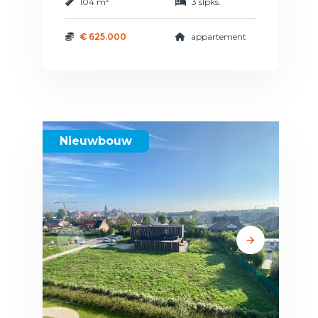
104 m²
3 slpks.
€ 625.000
appartement
Nieuwbouw