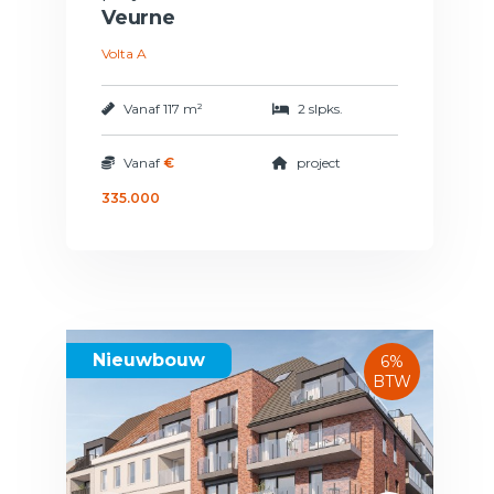
Veurne
Volta A
Vanaf
117 m²
2 slpks.
Vanaf
€
project
335.000
Nieuwbouw
6%
BTW