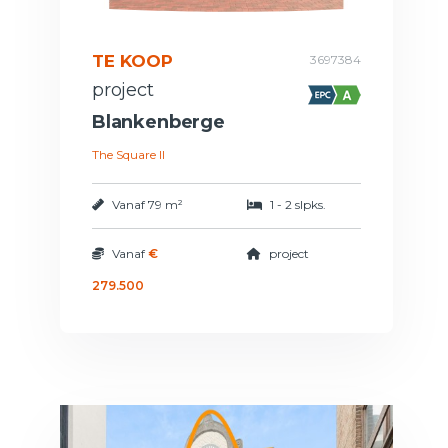
TE KOOP
3697384
project
Blankenberge
The Square II
Vanaf
79 m²
1 - 2 slpks.
Vanaf
€
project
279.500