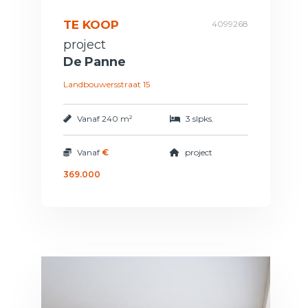
TE KOOP
4099268
project
De Panne
Landbouwersstraat 15
Vanaf
240 m²
3 slpks.
Vanaf
€
project
369.000