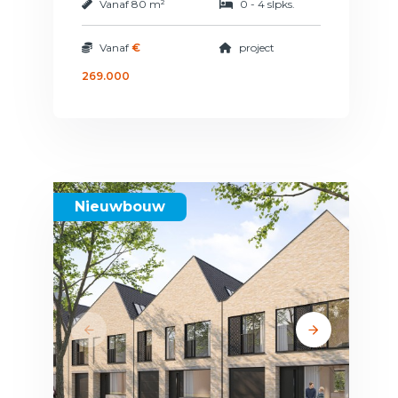
Vanaf
80 m²
0 - 4 slpks.
Vanaf
€
project
269.000
Nieuwbouw