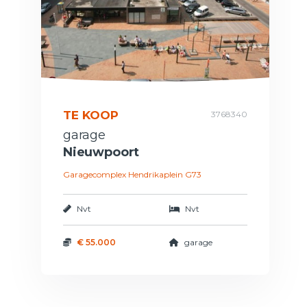
TE KOOP
3768340
garage
Nieuwpoort
Garagecomplex Hendrikaplein G73
Nvt
Nvt
€ 55.000
garage