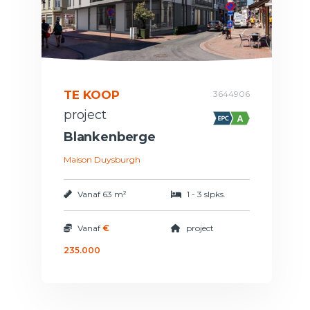
TE KOOP
3644906
project
Blankenberge
Maison Duysburgh
Vanaf
63 m²
1 - 3 slpks.
Vanaf
€
project
235.000