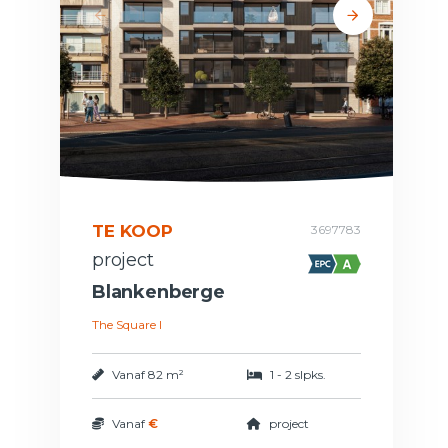
TE KOOP
3697783
project
Blankenberge
The Square I
Vanaf
82 m²
1 - 2 slpks.
Vanaf
€
project