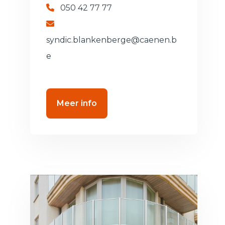
050 42 77 77
syndic.blankenberge@caenen.b
e
Meer info