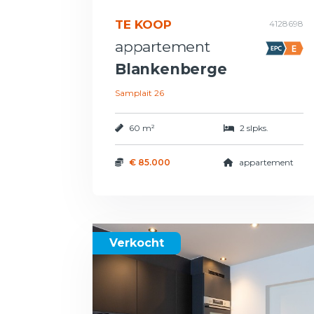
TE KOOP
4128698
appartement
Blankenberge
Samplait 26
60 m²
2 slpks.
€ 85.000
appartement
Verkocht