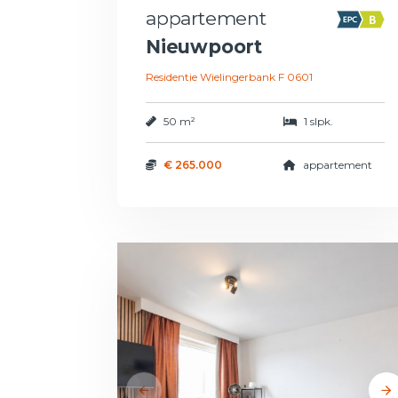
appartement
Nieuwpoort
Residentie Wielingerbank F 0601
50 m²
1 slpk.
€ 265.000
appartement