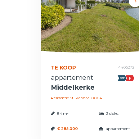
TE KOOP
4405272
appartement
Middelkerke
Residentie St. Raphaël 0004
84 m²
2 slpks.
€ 285.000
appartement