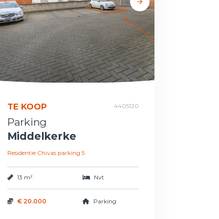
TE KOOP
4405120
Parking
Middelkerke
Residentie Chivas parking 5
13 m²
Nvt
€ 20.000
Parking