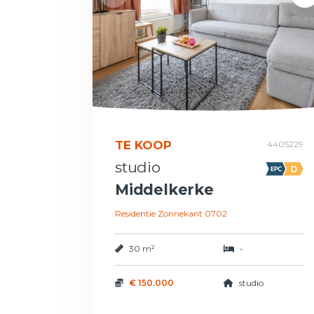
TE KOOP
4405229
studio
Middelkerke
Residentie Zonnekant 0702
30 m²
-
€ 150.000
studio