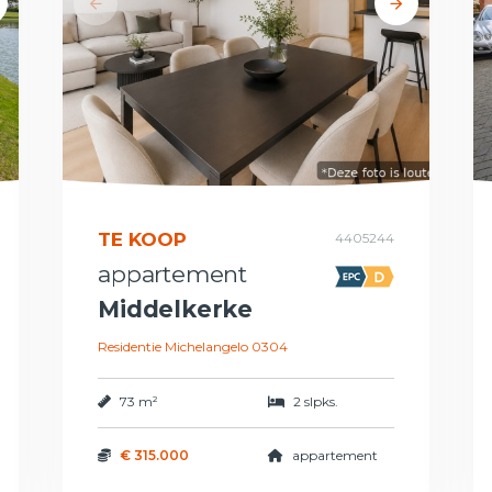
TE KOOP
4405244
appartement
Middelkerke
Residentie Michelangelo 0304
73 m²
2 slpks.
€ 315.000
appartement