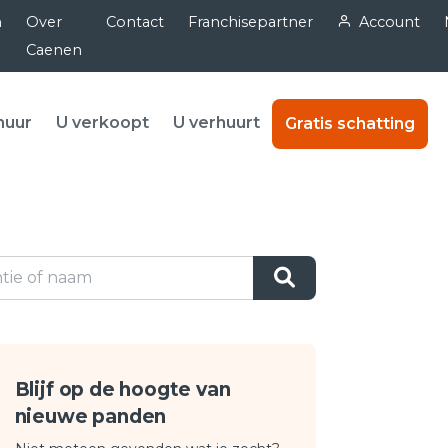
n
Over
Contact
Franchisepartner
Account
Caenen
huur
U verkoopt
U verhuurt
Gratis schatting
Blijf op de hoogte van
nieuwe panden