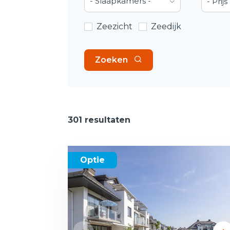
- Slaapkamers -
- Prijs 
Zeezicht
Zeedijk
Zoeken
301 resultaten
Optie