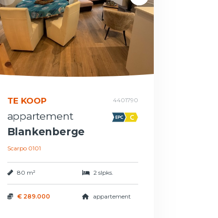
TE KOOP
4401790
appartement
Blankenberge
Scarpo 0101
80 m²
2 slpks.
€ 289.000
appartement