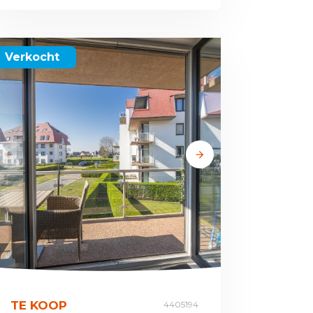
Verkocht
TE KOOP
4405194