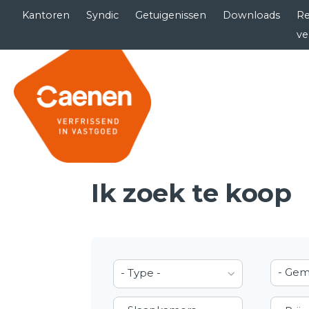
Kantoren
Syndic
Getuigenissen
Downloads
Re
ve
Ik zoek te koop
- Gem
- Type -