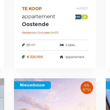
TE KOOP
4401327
appartement
Oostende
Residentie Orchidee 0403
89 m²
3 slpks.
€ 325.000
appartement
Nieuwbouw
6%
BTW