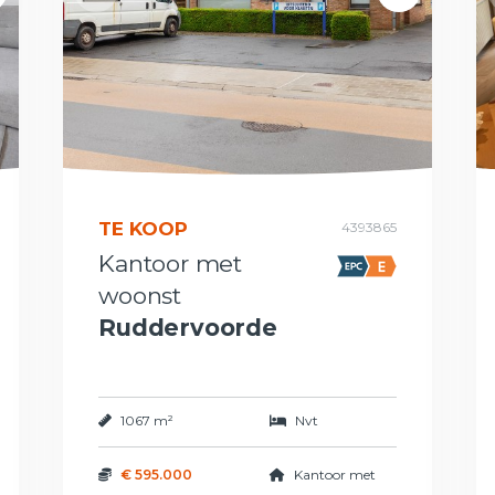
TE KOOP
4393865
Kantoor met
woonst
Ruddervoorde
1067 m²
Nvt
€ 595.000
Kantoor met