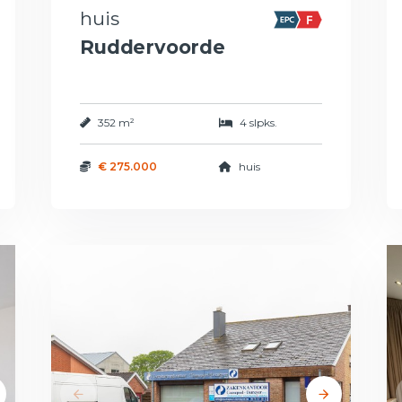
huis
Ruddervoorde
352 m²
4 slpks.
€ 275.000
huis