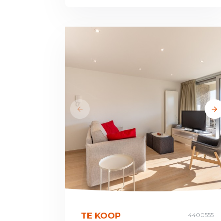
TE KOOP
4400555