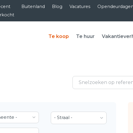
cent
Buitenland
Blog
Vacatures
Opendeurdage
rkocht
Te koop
Te huur
Vakantiever
eente -
- Straal -