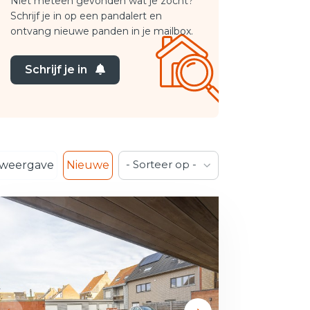
Niet meteen gevonden wat je zocht?
Schrijf je in op een pandalert en
ontvang nieuwe panden in je mailbox.
Schrijf je in
- Sorteer op -
weergave
Nieuwe