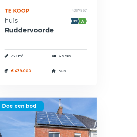
TE KOOP
4397967
huis
Ruddervoorde
239 m²
4 slpks.
€ 439.000
huis
Doe een bod