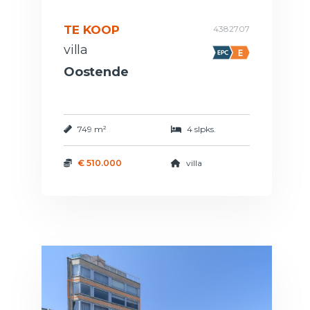
TE KOOP
4382707
villa
Oostende
749 m²
4 slpks.
€ 510.000
villa