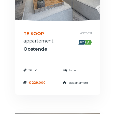
TE KOOP
4378551
appartement
Oostende
56 m²
1 slpk.
€ 229.000
appartement