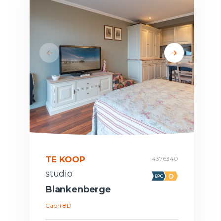
TE KOOP
4376340
studio
Blankenberge
Capri 8D