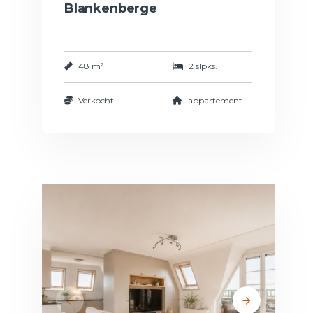
Blankenberge
48 m²
2 slpks.
Verkocht
appartement