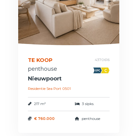
TE KOOP
4370616
penthouse
Nieuwpoort
Residentie Sea Port 0501
217 m²
3 slpks.
€ 760.000
penthouse