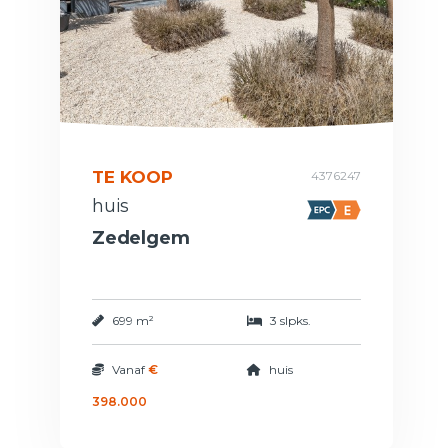
TE KOOP
4376247
huis
Zedelgem
699 m²
3 slpks.
Vanaf
€
huis
398.000