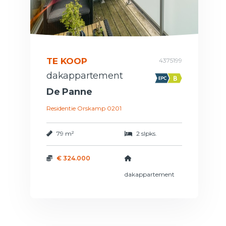
TE KOOP
4375199
dakappartement
De Panne
Residentie Orskamp 0201
79 m²
2 slpks.
€ 324.000
dakappartement