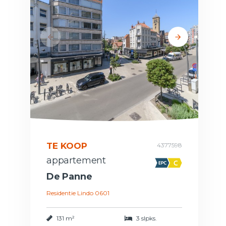
TE KOOP
4377598
appartement
De Panne
Residentie Lindo 0601
131 m²
3 slpks.