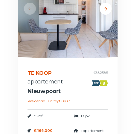
TE KOOP
4382585
appartement
Nieuwpoort
Residentie Triniteyt 0107
35 m²
1 slpk.
€ 166.000
appartement