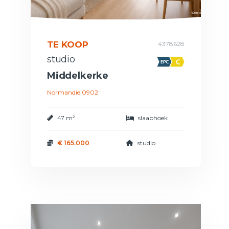
TE KOOP
4378628
studio
Middelkerke
Normandie 0902
47 m²
slaaphoek
€ 165.000
studio