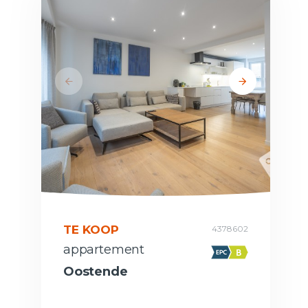
TE KOOP
4378602
appartement
Oostende