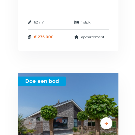
62 m²
1 slpk.
€ 235.000
appartement
Doe een bod