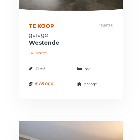
TE KOOP
4366133
garage
Westende
Duinzicht
41 m²
Nvt
€ 85.000
garage