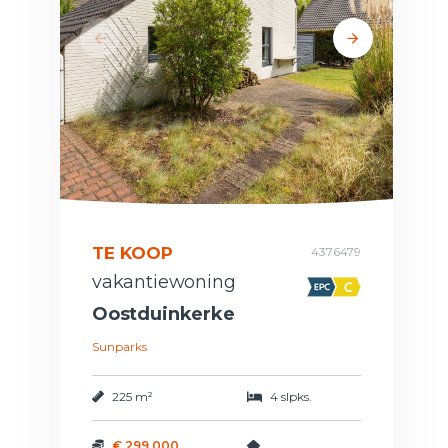
TE KOOP
4376479
vakantiewoning
Oostduinkerke
Sunparks
225 m²
4 slpks.
€ 299.000