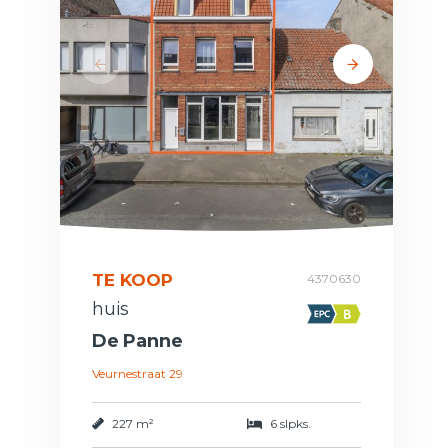
TE KOOP
4370630
huis
De Panne
Veurnestraat 29
227 m²
6 slpks.