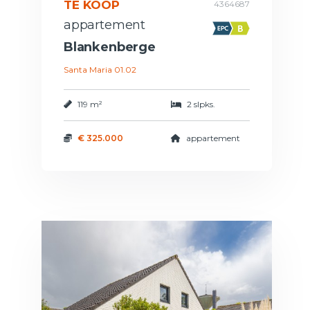
TE KOOP
4364687
appartement
Blankenberge
Santa Maria 01.02
119 m²
2 slpks.
€ 325.000
appartement