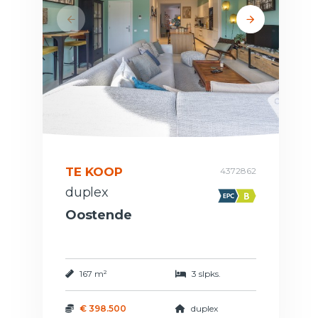
TE KOOP
4372862
duplex
Oostende
167 m²
3 slpks.
€ 398.500
duplex