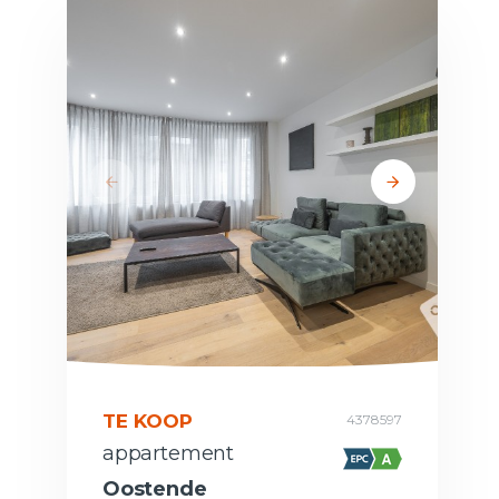
TE KOOP
4378597
appartement
Oostende