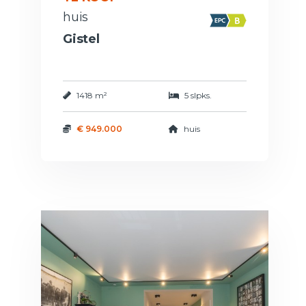
huis
Gistel
1418 m²
5 slpks.
€ 949.000
huis