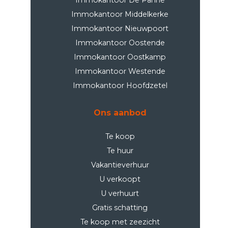
Immokantoor De Panne
Immokantoor Middelkerke
Immokantoor Nieuwpoort
Immokantoor Oostende
Immokantoor Oostkamp
Immokantoor Westende
Immokantoor Hoofdzetel
Ons aanbod
Te koop
Te huur
Vakantieverhuur
U verkoopt
U verhuurt
Gratis schatting
Te koop met zeezicht