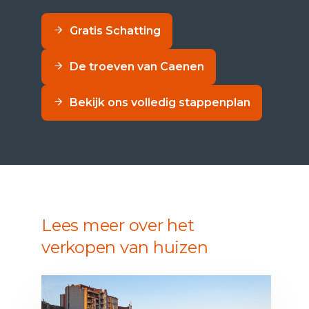
Gratis Schatting
De troeven van Caenen
Bekijk ons volledig stappenplan
Lees meer over het
verkopen van huizen