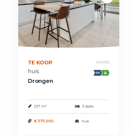
TE KOOP
4331953
huis
Drongen
237 m²
3 slpks.
€ 575.000
huis