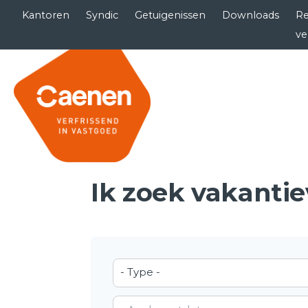
Kantoren
Syndic
Getuigenissen
Downloads
Re
ve
Ik zoek vakanti
- Type -