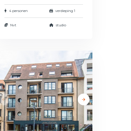
4 personen
verdieping 1
Nvt
studio