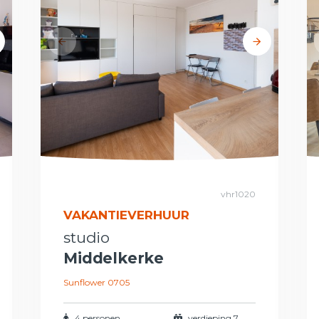
vhr1020
VAKANTIEVERHUUR
studio
Middelkerke
Sunflower 0705
4 personen
verdieping 7