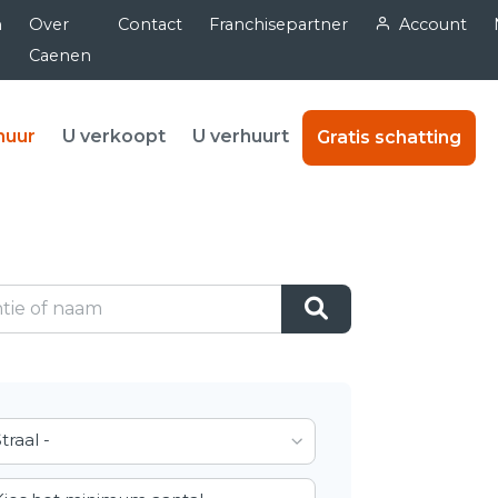
n
Over
Contact
Franchisepartner
Account
Caenen
huur
U verkoopt
U verhuurt
Gratis schatting
Straal -