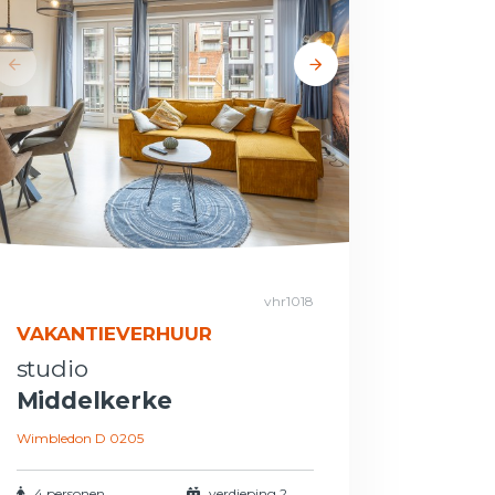
vhr1018
VAKANTIEVERHUUR
studio
Middelkerke
Wimbledon D 0205
4 personen
verdieping 2