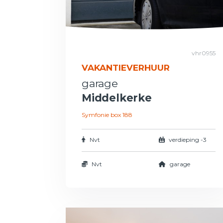
vhr0955
VAKANTIEVERHUUR
garage
Middelkerke
Symfonie box 188
Nvt
verdieping -3
Nvt
garage