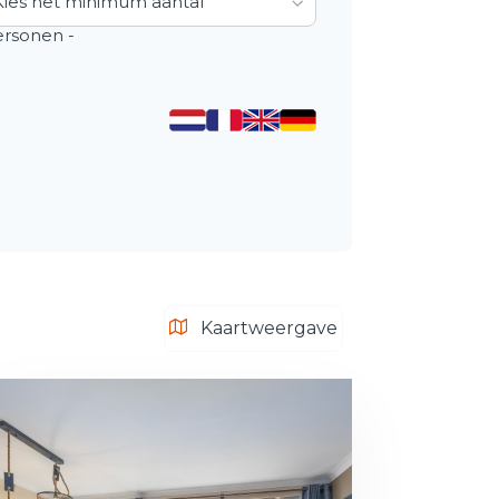
Kies het minimum aantal
rsonen -
Kaartweergave