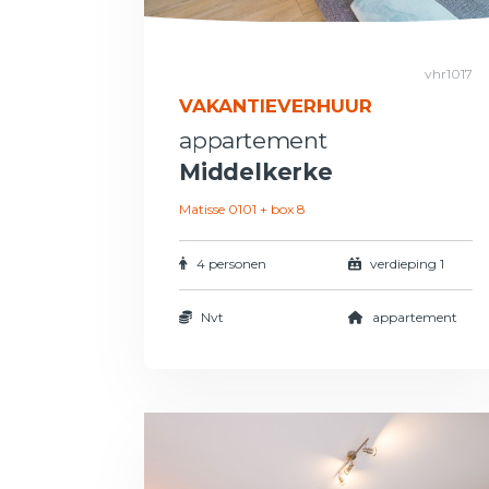
vhr1017
VAKANTIEVERHUUR
appartement
Middelkerke
Matisse 0101 + box 8
4 personen
verdieping 1
Nvt
appartement