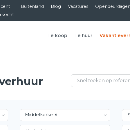
cent
Buitenland
Blog
Vacatures
Opendeurdage
rkocht
Te koop
Te huur
Vakantiever
everhuur
Middelkerke
×
- 