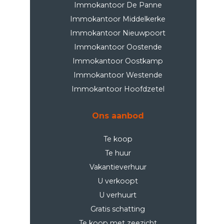
Immokantoor De Panne
Immokantoor Middelkerke
Immokantoor Nieuwpoort
Immokantoor Oostende
Immokantoor Oostkamp
Immokantoor Westende
Immokantoor Hoofdzetel
Ons aanbod
Te koop
Te huur
Vakantieverhuur
U verkoopt
U verhuurt
Gratis schatting
Te koop met zeezicht