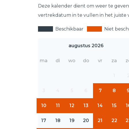
Deze kalender dient om weer te geven 
vertrekdatum in te vullen in het juiste 
Beschikbaar
Niet besch
augustus 2026
ma
di
wo
do
vr
za
z
1
3
4
5
6
7
8
10
11
12
13
14
15
1
17
18
19
20
21
22
2