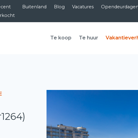
cent
Buitenland
Blog
Vacatures
Opendeurdage
rkocht
Te koop
Te huur
Vakantiever
E
r1264)