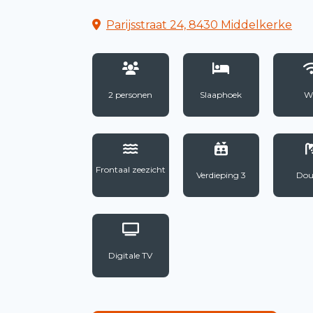
Parijsstraat 24, 8430 Middelkerke
2 personen
Slaaphoek
Wi
Frontaal zeezicht
Verdieping 3
Dou
Digitale TV