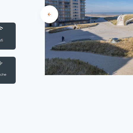
fi
che