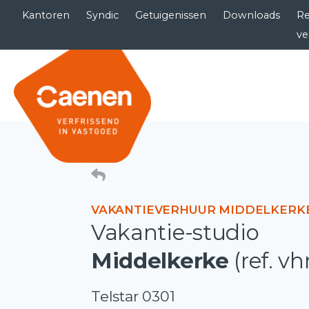
Kantoren
Syndic
Getuigenissen
Downloads
Re
ve
VAKANTIEVERHUUR MIDDELKERK
Vakantie-studio
Middelkerke
(ref. vh
Telstar 0301