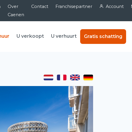
n
Over
Contact
Franchisepartner
Account
Caenen
huur
U verkoopt
U verhuurt
Gratis schatting