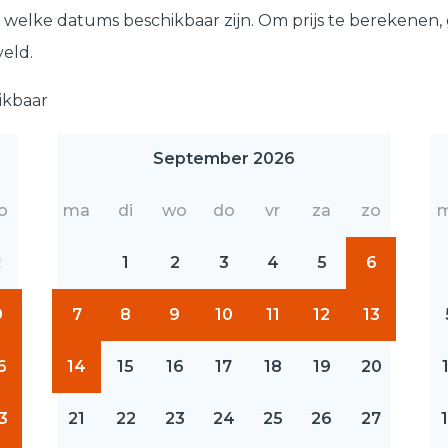
welke datums beschikbaar zijn. Om prijs te berekenen,
veld.
ikbaar
September 2026
o
ma
di
wo
do
vr
za
zo
2
1
2
3
4
5
6
9
7
8
9
10
11
12
13
6
14
15
16
17
18
19
20
3
21
22
23
24
25
26
27