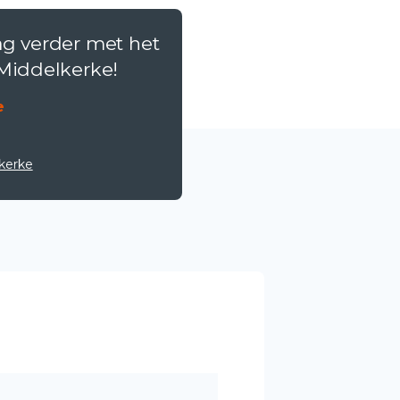
ag verder met het
 Middelkerke!
e
kerke