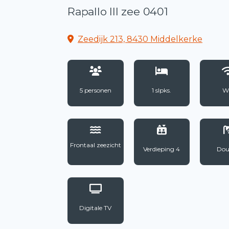
Rapallo III zee 0401
Zeedijk 213, 8430 Middelkerke
5 personen
1 slpks.
Wi
Frontaal zeezicht
Verdieping 4
Dou
Digitale TV