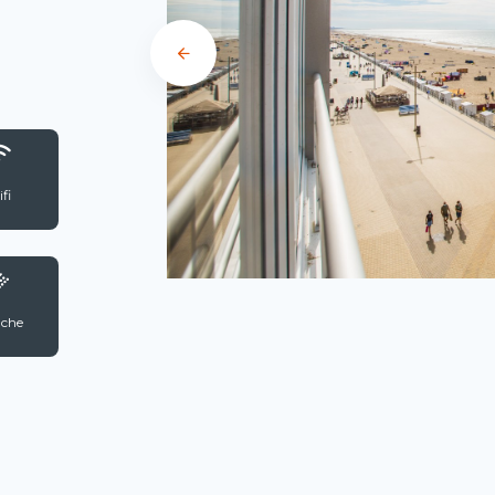
fi
che