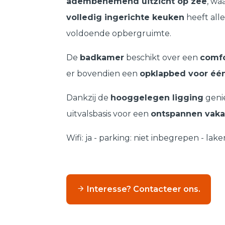
adembenemend uitzicht op zee
, wa
volledig ingerichte keuken
heeft all
voldoende opbergruimte.
De
badkamer
beschikt over een
comfo
er bovendien een
opklapbed voor éé
Dankzij de
hooggelegen ligging
genie
uitvalsbasis voor een
ontspannen vaka
Wifi: ja - parking: niet inbegrepen - 
Interesse? Contacteer ons.