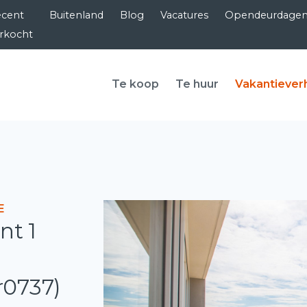
cent
Buitenland
Blog
Vacatures
Opendeurdage
rkocht
Te koop
Te huur
Vakantiever
E
nt 1
hr0737)