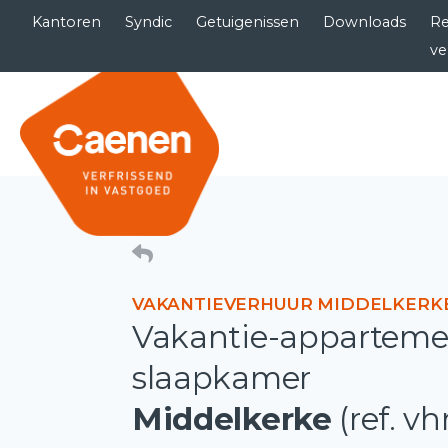
Kantoren
Syndic
Getuigenissen
Downloads
Re
ve
VAKANTIEVERHUUR MIDDELKERK
Vakantie-apparteme
slaapkamer
Middelkerke
(ref. v