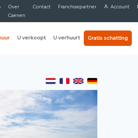
n
Over
Contact
Franchisepartner
Account
Caenen
huur
U verkoopt
U verhuurt
Gratis schatting