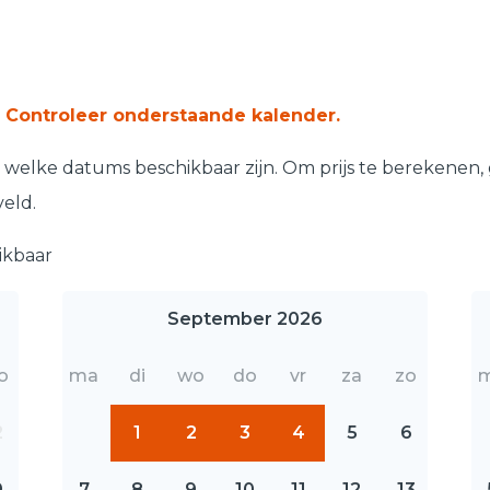
 Controleer onderstaande kalender.
welke datums beschikbaar zijn. Om prijs te berekenen,
veld.
ikbaar
September 2026
o
ma
di
wo
do
vr
za
zo
2
1
2
3
4
5
6
9
7
8
9
10
11
12
13