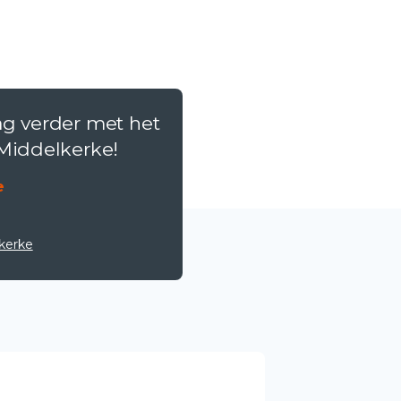
ag verder met het
 Middelkerke!
e
kerke