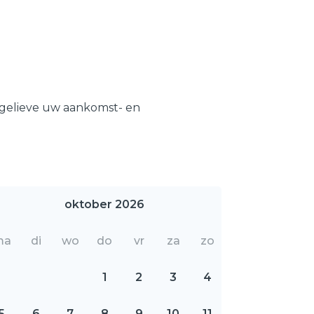
 gelieve uw aankomst- en
oktober 2026
ma
di
wo
do
vr
za
zo
1
2
3
4
5
6
7
8
9
10
11