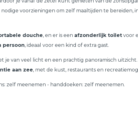
ardoor je vanaf de zetel kunt genieten van de zonsopga
e nodige voorzieningen om zelf maaltijden te bereiden, 
rtabele douche
, en er is een
afzonderlijk toilet
voor e
n persoon
, ideaal voor een kind of extra gast.
t je van veel licht en een prachtig panoramisch uitzicht
ntie aan zee
, met de kust, restaurants en recreatiemo
lakens: zelf meenemen - handdoeken: zelf meenemen.