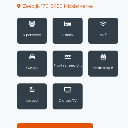
Zeedijk 170, 8430 Middelkerke
4 personen
2 slpks.
Wifi
Frontaal zeezicht
Garage
Verdieping 8
Ligbad
Digitale TV