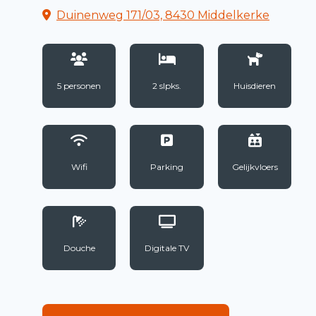
Duinenweg 171/03, 8430 Middelkerke
5 personen
2 slpks.
Huisdieren
Wifi
Parking
Gelijkvloers
Douche
Digitale TV