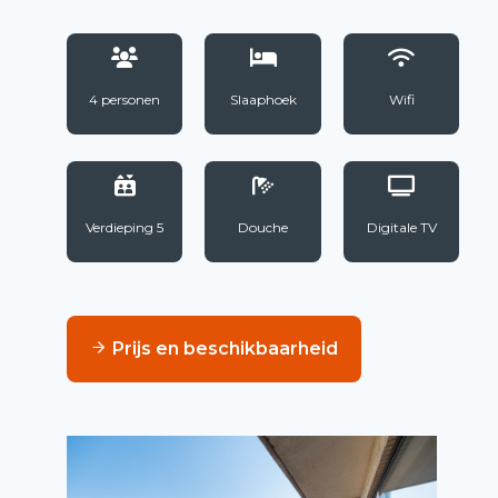
4 personen
Slaaphoek
Wifi
Verdieping 5
Douche
Digitale TV
Prijs en beschikbaarheid