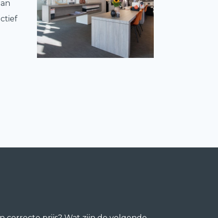
aan
ctief
 correcte prijs? Wat zijn de volgende