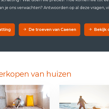
n je ons verwachten? Antwoorden op al deze vragen, vin
atting
De troeven van Caenen
Bekijk 
verkopen van huizen