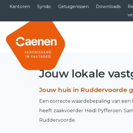
Kantoren
Syndic
Getuigenissen
Downloads
Re
ve
Jouw lokale vast
Jouw huis in Ruddervoorde gr
Een correcte waardebepaling van een hu
heeft zaakvoerder Heidi Pyfferoen. Sa
Ruddervoorde.