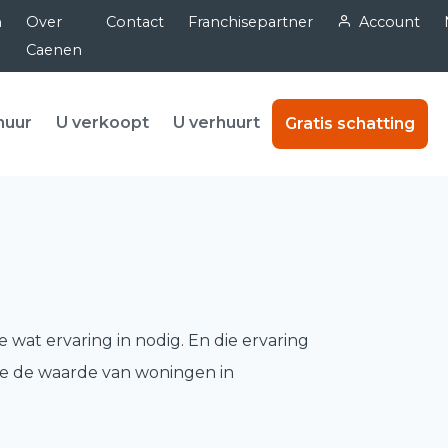
n
Over
Contact
Franchisepartner
Account
Caenen
huur
U verkoopt
U verhuurt
Gratis schatting
 wat ervaring in nodig. En die ervaring
ze de waarde van woningen in