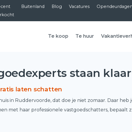
cent
Buitenland
Blog
Vacatures
Opendeurdage
rkocht
Te koop
Te huur
Vakantiever
goedexperts staan klaar
atis laten schatten
is in Ruddervoorde, dat doe je niet zomaar. Daar heb je
men met haar professionele vastgoedschatters, bepaalt 