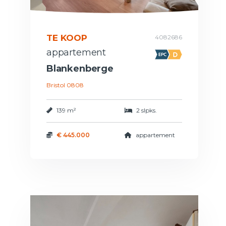
TE KOOP
4082686
appartement
Blankenberge
Bristol 0808
139 m²
2 slpks.
€ 445.000
appartement