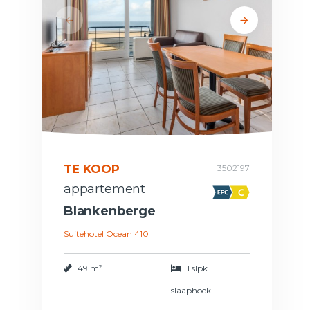
TE KOOP
3502197
appartement
Blankenberge
Suitehotel Ocean 410
49 m²
1 slpk.
slaaphoek