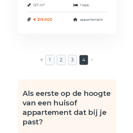
127 m²
1 slpk.
€ 319.000
appartement
<
1
2
3
4
>
Als eerste op de hoogte
van een huis
of
appartement dat bij je
past?