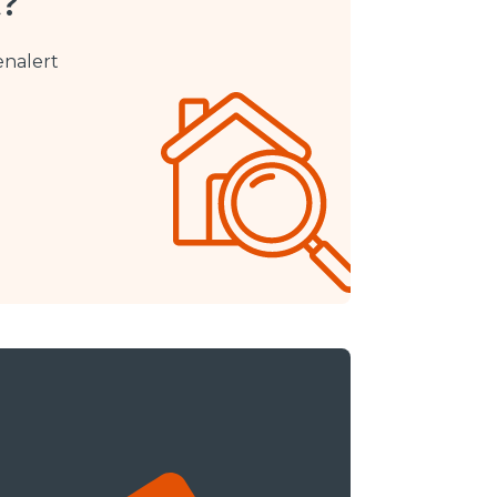
t?
enalert