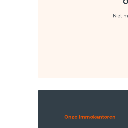
o
Niet m
Onze Immokantoren