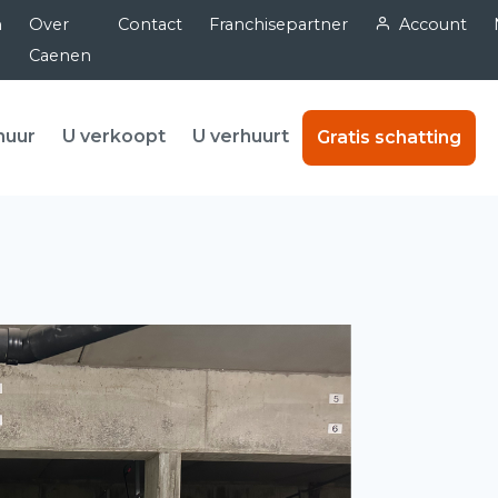
n
Over
Contact
Franchisepartner
Account
Caenen
huur
U verkoopt
U verhuurt
Gratis schatting