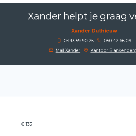
Xander helpt je graag v
Xander Duthieuw
0493 59 90 25
050 42 66 09
Mail Xander
Kantoor Blankenber
€ 133