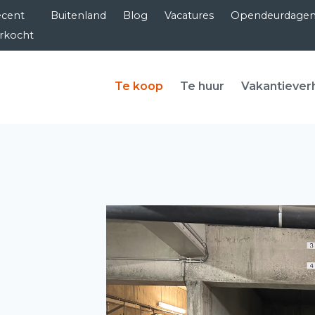
cent
Buitenland
Blog
Vacatures
Opendeurdage
rkocht
Te koop
Te huur
Vakantiever