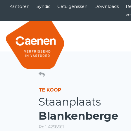
Kantoren
Syndic
Getuigenissen
Downloads
Re
ve
TE KOOP
Staanplaats
Blankenberge
Ref. 4258561