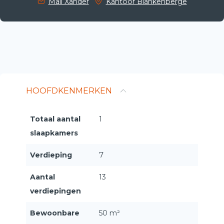
Mail Xander
Kantoor Blankenberge
HOOFDKENMERKEN
Totaal aantal
1
slaapkamers
Verdieping
7
Aantal
13
verdiepingen
Bewoonbare
50 m²