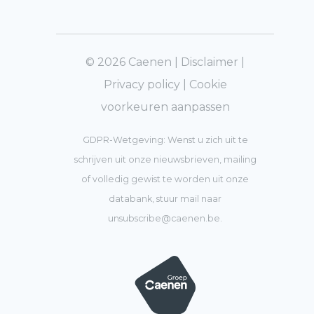
© 2026 Caenen |
Disclaimer
|
Privacy policy
|
Cookie
voorkeuren aanpassen
GDPR-Wetgeving: Wenst u zich uit te
schrijven uit onze nieuwsbrieven, mailing
of volledig gewist te worden uit onze
databank, stuur mail naar
unsubscribe@caenen.be
.