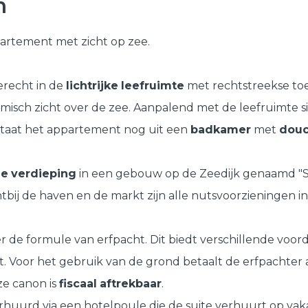
m
rtement met zicht op zee.
recht in de
lichtrijke
leefruimte
met rechtstreekse to
misch zicht over de zee. Aanpalend met de leefruimte 
staat het appartement nog uit een
badkamer
met
dou
de
verdieping
in een gebouw op de Zeedijk genaamd "Su
tbij de haven en de markt zijn alle nutsvoorzieningen i
de formule van erfpacht. Dit biedt verschillende voord
 Voor het gebruik van de grond betaalt de erfpachter a
e canon is
fiscaal
aftrekbaar
.
urd via een hotelpoule die de suite verhuurt op vaka