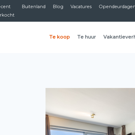
cent
Buitenland
Blog
Vacatures
Opendeurdage
rkocht
Te koop
Te huur
Vakantiever