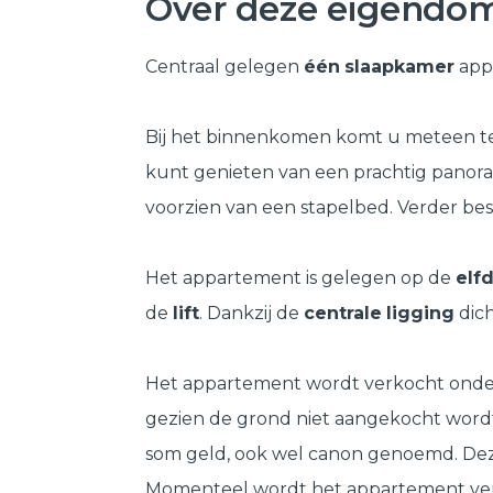
Over deze eigendo
Centraal gelegen
één
slaapkamer
appa
Bij het binnenkomen komt u meteen te
kunt genieten van een prachtig panora
voorzien van een stapelbed. Verder be
Het appartement is gelegen op de
elf
de
lift
. Dankzij de
centrale
ligging
dich
Het appartement wordt verkocht onder 
gezien de grond niet aangekocht wordt.
som geld, ook wel canon genoemd. Dez
Momenteel wordt het appartement verhu