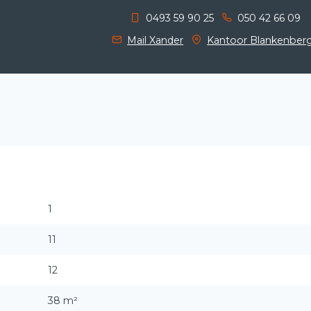
0493 59 90 25
050 42 66 09
Mail Xander
Kantoor Blankenber
1
11
12
38 m²