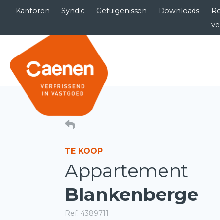
Kantoren
Syndic
Getuigenissen
Downloads
Re
ve
TE KOOP
Appartement
Blankenberge
Ref. 4389711