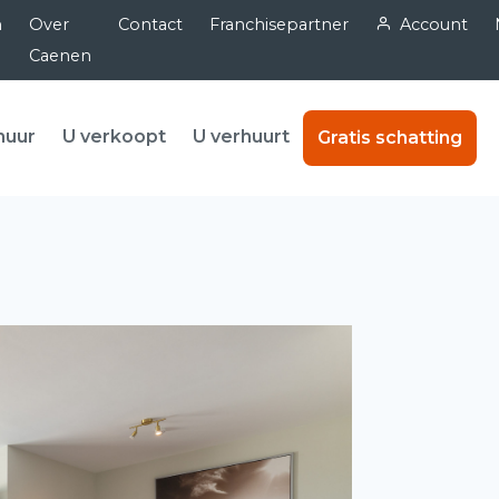
n
Over
Contact
Franchisepartner
Account
Caenen
huur
U verkoopt
U verhuurt
Gratis schatting