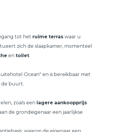
egang tot het
ruime
terras
waar u
situeert zich de slaapkamer, momenteel
che
en
toilet
.
itehotel Ocean" en is bereikbaar met
n de buurt.
elen, zoals een
lagere
aankoopprijs
an de grondeigenaar een jaarlijkse
ntiebasis, waarop de eigenaar een