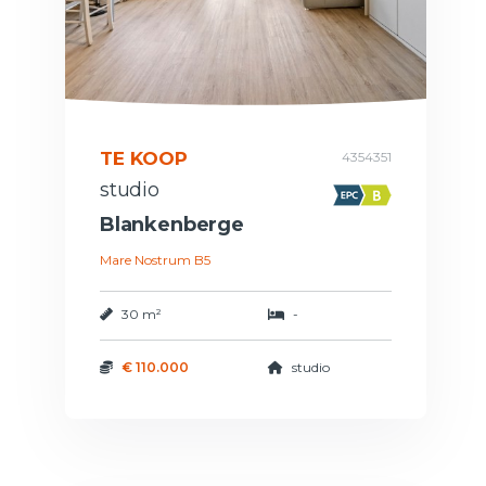
TE KOOP
4354351
studio
Blankenberge
Mare Nostrum B5
30 m²
-
€ 110.000
studio