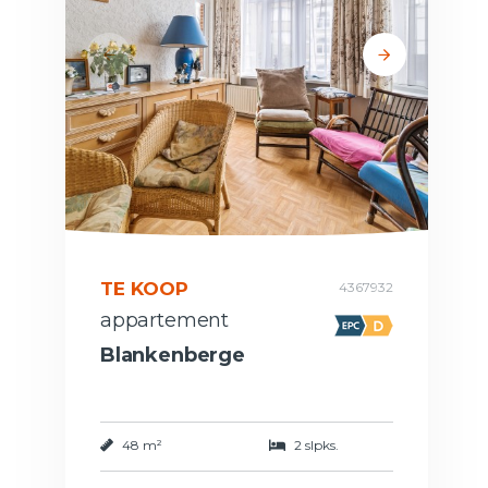
TE KOOP
4367932
appartement
Blankenberge
48 m²
2 slpks.