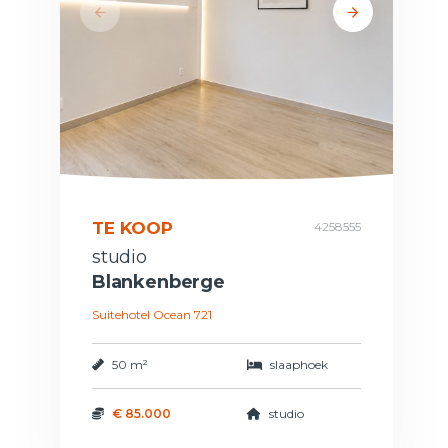
TE KOOP
4258555
studio
Blankenberge
Suitehotel Ocean 721
50 m²
slaaphoek
€ 85.000
studio