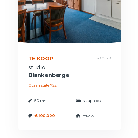
TE KOOP
4335198
studio
Blankenberge
Ocean suite 722
50 m²
slaaphoek
€ 100.000
studio