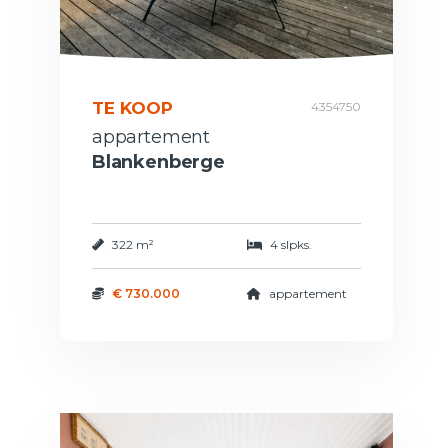
TE KOOP
4354750
appartement
Blankenberge
322 m²
4 slpks.
€ 730.000
appartement