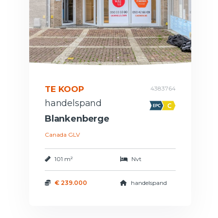
TE KOOP
4383764
handelspand
Blankenberge
Canada GLV
101 m²
Nvt
€ 239.000
handelspand