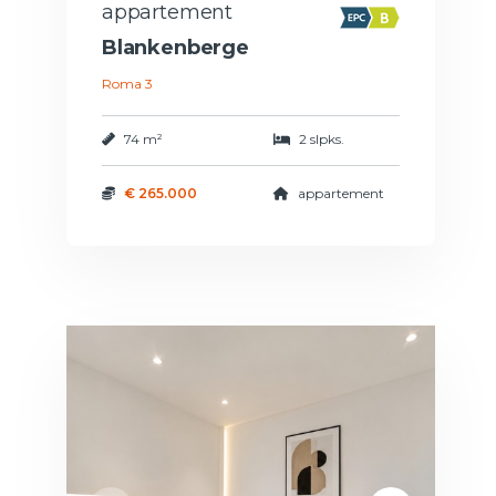
appartement
Blankenberge
Roma 3
74 m²
2 slpks.
€ 265.000
appartement