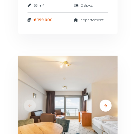
63 m²
2 slpks.
€ 199.000
appartement