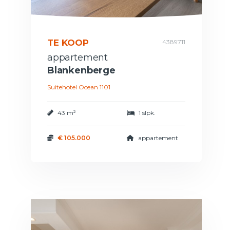
TE KOOP
4389711
appartement
Blankenberge
Suitehotel Ocean 1101
43 m²
1 slpk.
€ 105.000
appartement