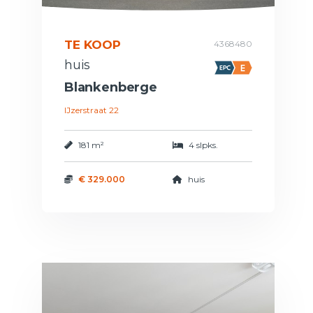
TE KOOP
4368480
huis
Blankenberge
IJzerstraat 22
181 m²
4 slpks.
€ 329.000
huis