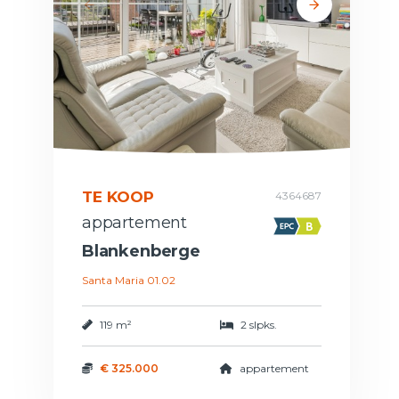
TE KOOP
4364687
appartement
Blankenberge
Santa Maria 01.02
119 m²
2 slpks.
€ 325.000
appartement