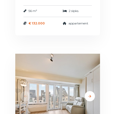
56 m²
2 slpks.
€ 132.000
appartement