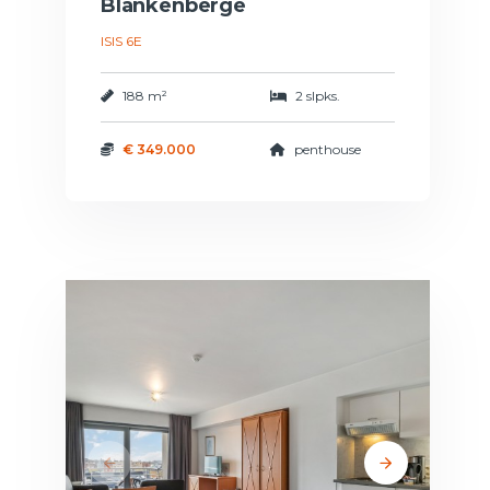
Blankenberge
ISIS 6E
188 m²
2 slpks.
€ 349.000
penthouse