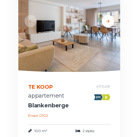
TE KOOP
4173459
appartement
Blankenberge
Ensor 0102
100 m²
2 slpks.