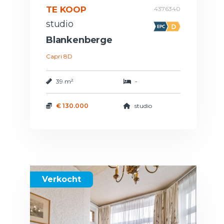
TE KOOP
4376340
studio
Blankenberge
Capri 8D
39 m²
-
€ 130.000
studio
Verkocht