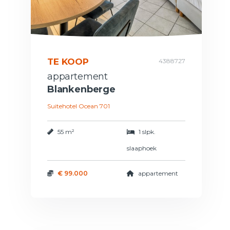
TE KOOP
4388727
appartement
Blankenberge
Suitehotel Ocean 701
55 m²
1 slpk.
slaaphoek
€ 99.000
appartement