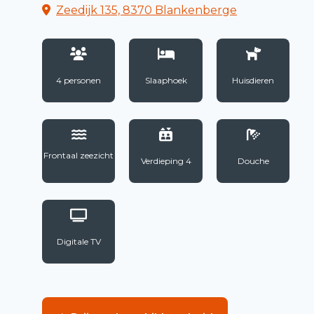
Zeedijk 135, 8370 Blankenberge
4 personen
Slaaphoek
Huisdieren
Frontaal zeezicht
Verdieping 4
Douche
Digitale TV