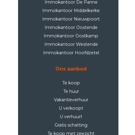
Immokantoor De Panne
Immokantoor Middelkerke
Immokantoor Nieuwpoort
Immokantoor Oostende
Immokantoor Oostkamp
Immokantoor Westende
Immokantoor Hoofdzetel
Ons aanbod
Te koop
Te huur
Vakantieverhuur
U verkoopt
U verhuurt
Gratis schatting
Te koop met zeezicht