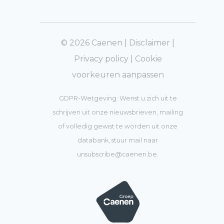
© 2026 Caenen |
Disclaimer
|
Privacy policy
|
Cookie
voorkeuren aanpassen
GDPR-Wetgeving: Wenst u zich uit te
schrijven uit onze nieuwsbrieven, mailing
of volledig gewist te worden uit onze
databank, stuur mail naar
unsubscribe@caenen.be
.