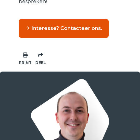
bespreken!
Interesse? Contacteer ons.
PRINT
DEEL