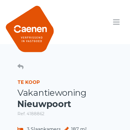
TE KOOP
Vakantiewoning
Nieuwpoort
Ref. 4188862
3 Slaapkamers
187 m²