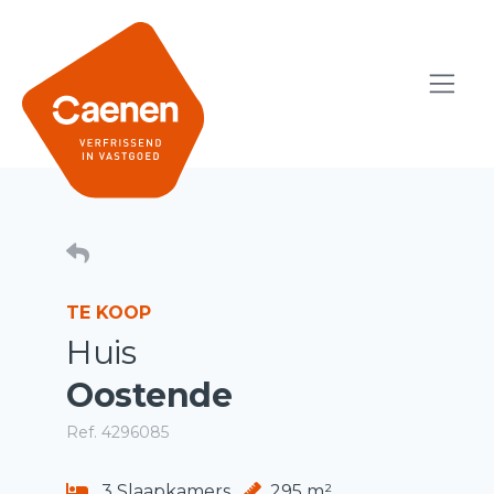
TE KOOP
Huis
Oostende
Ref. 4296085
3 Slaapkamers
295 m²