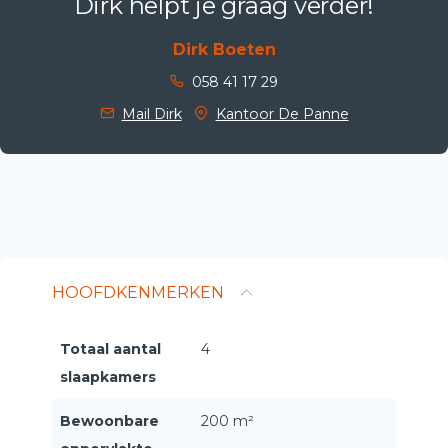
Dirk helpt je graag verder!
Dirk Boeten
058 41 17 29
Mail Dirk
Kantoor De Panne
HOOFDKENMERKEN
Totaal aantal
4
slaapkamers
Bewoonbare
200 m²