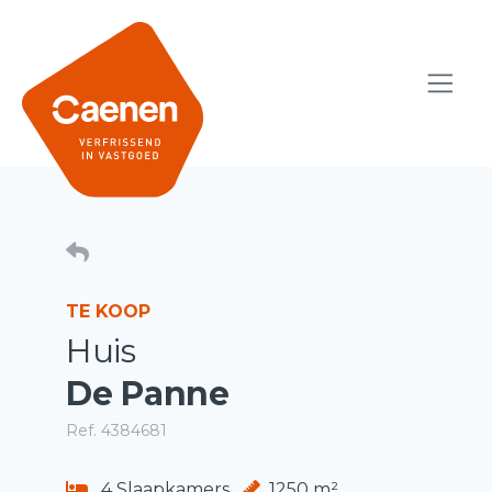
TE KOOP
Huis
De Panne
Ref. 4384681
4 Slaapkamers
1250 m²