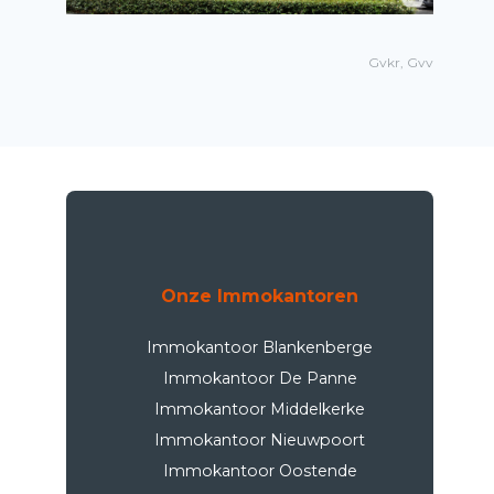
Gvkr, Gvv
Onze Immokantoren
Immokantoor Blankenberge
Immokantoor De Panne
Immokantoor Middelkerke
Immokantoor Nieuwpoort
Immokantoor Oostende