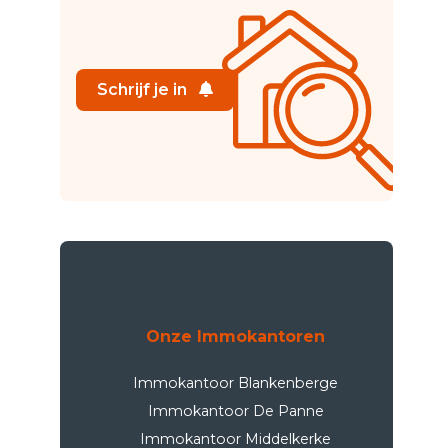
Schrijf je in
Onze Immokantoren
Immokantoor Blankenberge
Immokantoor De Panne
Immokantoor Middelkerke