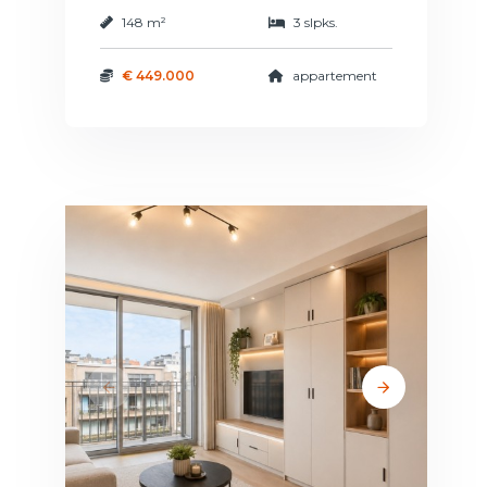
148 m²
3 slpks.
€ 449.000
appartement