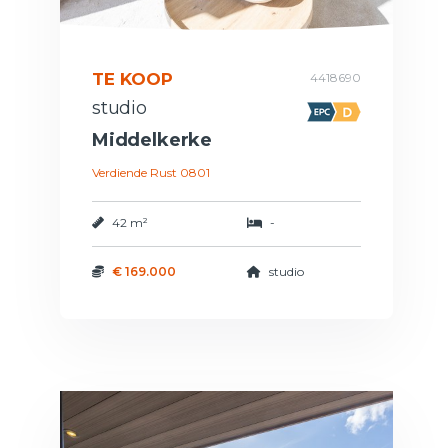
TE KOOP
4418690
studio
Middelkerke
Verdiende Rust 0801
42 m²
-
€ 169.000
studio