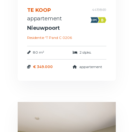
TE KOOP
4419869
appartement
Nieuwpoort
Residentie 'T Pand C 0206
80 m²
2 slpks.
€ 349.000
appartement