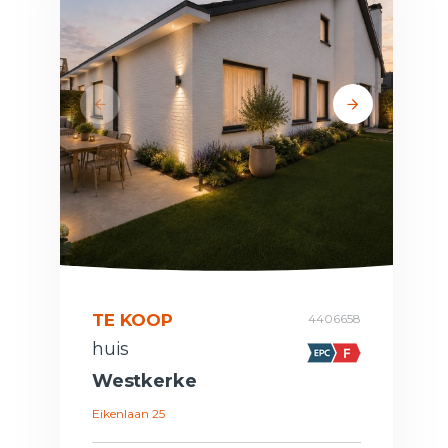
TE KOOP
4406658
huis
Westkerke
Eikenlaan 25