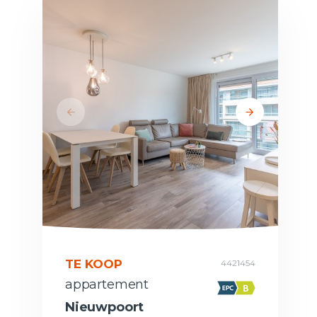
TE KOOP
4421454
appartement
Nieuwpoort