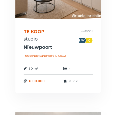
TE KOOP
4418581
studio
Nieuwpoort
Residentie Santhooft C 0502
30 m²
-
€ 110.000
studio