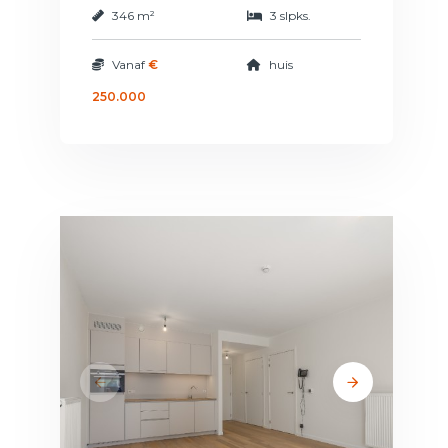
346 m²
3 slpks.
Vanaf
€
huis
250.000