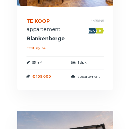
TE KOOP
4415645
appartement
Blankenberge
Century 3A
55 m²
1 slpk.
€ 109.000
appartement