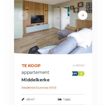
TE KOOP
4418960
appartement
Middelkerke
Residentie Duinroos 0903
46 m²
1 slpk.