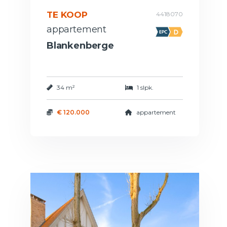
TE KOOP
4418070
appartement
Blankenberge
34 m²
1 slpk.
€ 120.000
appartement