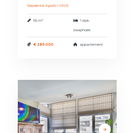
Residentie Apollo I 0305
56 m²
1 slpk.
slaaphoek
€ 289.000
appartement