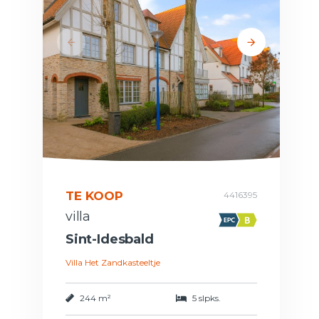
TE KOOP
4416395
villa
Sint-Idesbald
Villa Het Zandkasteeltje
244 m²
5 slpks.