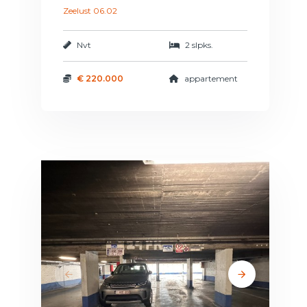
Zeelust 06.02
Nvt
2 slpks.
€ 220.000
appartement