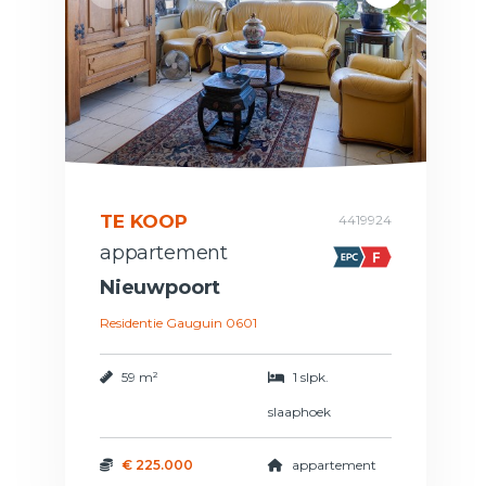
TE KOOP
4419924
appartement
Nieuwpoort
Residentie Gauguin 0601
59 m²
1 slpk.
slaaphoek
€ 225.000
appartement