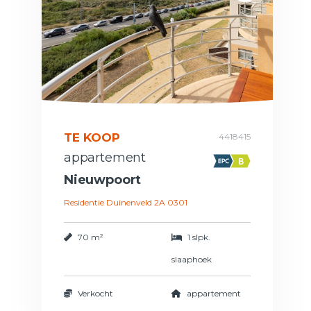
TE KOOP
4418415
appartement
Nieuwpoort
Residentie Duinenveld 2A 0301
70 m²
1 slpk.
slaaphoek
Verkocht
appartement