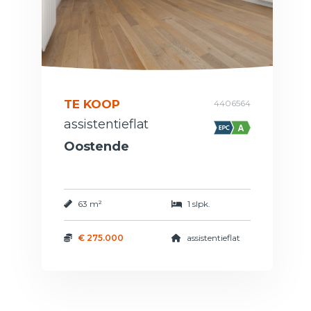
TE KOOP
4406564
assistentieflat
Oostende
63 m²
1 slpk.
€ 275.000
assistentieflat