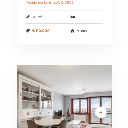
Residentie Santhooft C 0502
30 m²
-
€ 110.000
studio