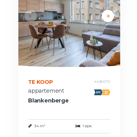
TE KOOP
4418070
appartement
Blankenberge
34 m²
1 slpk.