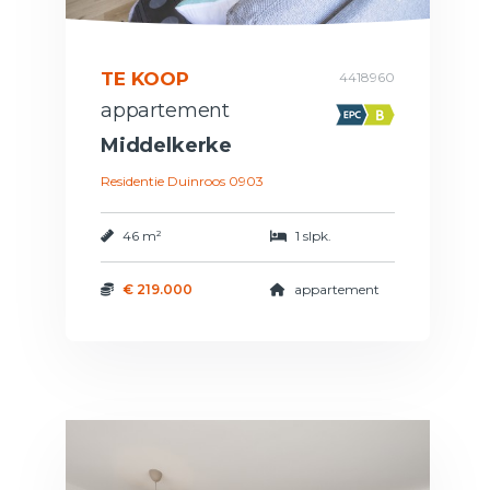
TE KOOP
4418960
appartement
Middelkerke
Residentie Duinroos 0903
46 m²
1 slpk.
€ 219.000
appartement