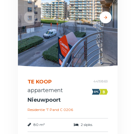
TE KOOP
4419869
appartement
Nieuwpoort
Residentie 'T Pand C 0206
80 m²
2 slpks.