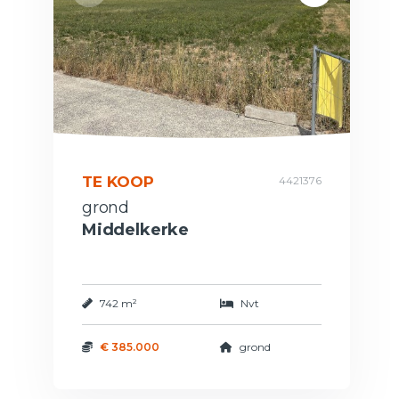
TE KOOP
4421376
grond
Middelkerke
742 m²
Nvt
€ 385.000
grond