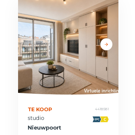
TE KOOP
4418581
studio
Nieuwpoort