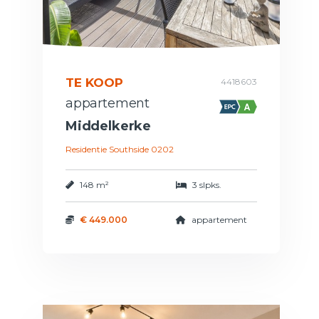
TE KOOP
4418603
appartement
Middelkerke
Residentie Southside 0202
148 m²
3 slpks.
€ 449.000
appartement