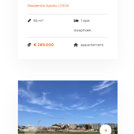
Residentie Apollo I 0305
56 m²
1 slpk.
slaaphoek
€ 289.000
appartement