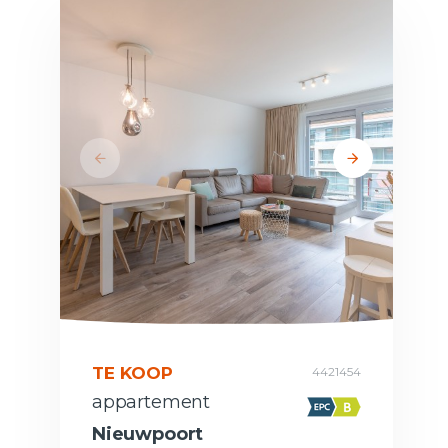
TE KOOP
4421454
appartement
Nieuwpoort