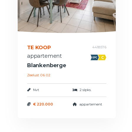
TE KOOP
4418576
appartement
Blankenberge
Zeelust 06.02
Nvt
2 slpks.
€ 220.000
appartement