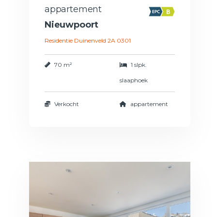
appartement
Nieuwpoort
Residentie Duinenveld 2A 0301
70 m²
1 slpk.
slaaphoek
Verkocht
appartement