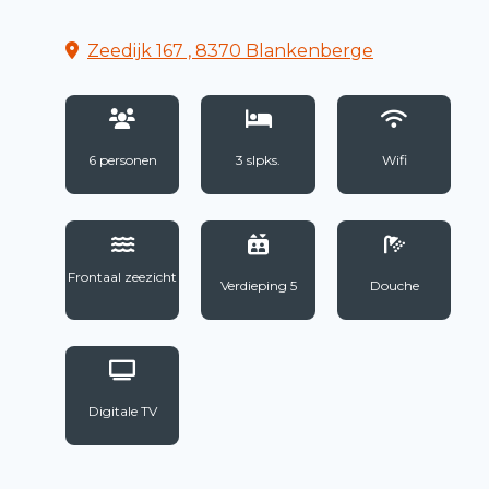
Zeedijk 167 , 8370 Blankenberge
6 personen
3 slpks.
Wifi
Frontaal zeezicht
Verdieping 5
Douche
Digitale TV