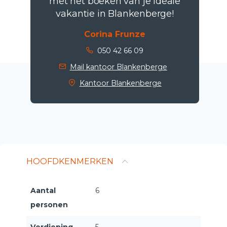
met het boeken van je ideale
vakantie in Blankenberge!
Corina Frunze
050 42 66 09
Mail kantoor Blankenberge
Kantoor Blankenberge
HOOFDKENMERKEN
Aantal
6
personen
Verdieping
5