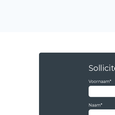
Sollici
Voornaam*
Naam*