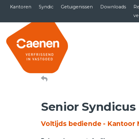
Kantoren
Syndic
Getuigenissen
Downloads
Re
ve
Senior Syndicus
Voltijds bediende - Kantoor