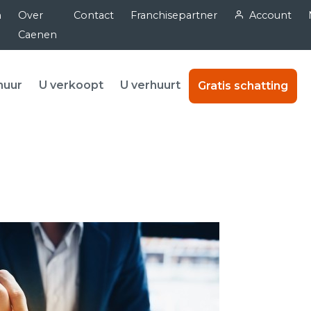
n
Over
Contact
Franchisepartner
Account
Caenen
huur
U verkoopt
U verhuurt
Gratis schatting