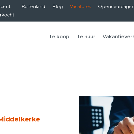
cent
Buitenland
Blog
Vacatures
Opendeurdage
rkocht
Te koop
Te huur
Vakantiever
 Middelkerke