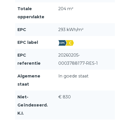
Totale
204 m²
oppervlakte
EPC
293 kWh/m²
EPC label
EPC
20260205-
referentie
0003788177-RES-1
Algemene
In goede staat
staat
Niet-
€ 830
Geïndexeerd.
K.I.