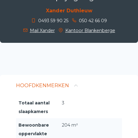
Xander Duthieuw
0493 59 90 25
050 42 66 09
Mail Xander
Kantoor Blankenberge
HOOFDKENMERKEN
Totaal aantal
3
slaapkamers
Bewoonbare
204 m²
oppervlakte