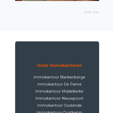
Gvkr, Gvv
Onze Immokantoren
Immokantoor Blankenberge
Immokantoor De Panne
Immokantoor Middelkerke
Immokantoor Nieuwpoort
Immokantoor Oostende
Immokantoor Oostkamp