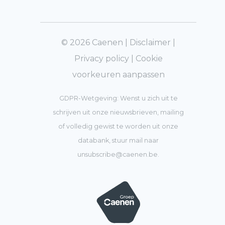
© 2026 Caenen |
Disclaimer
|
Privacy policy
|
Cookie
voorkeuren aanpassen
GDPR-Wetgeving: Wenst u zich uit te
schrijven uit onze nieuwsbrieven, mailing
of volledig gewist te worden uit onze
databank, stuur mail naar
unsubscribe@caenen.be
.