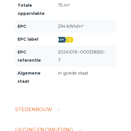
Totale
75 m²
oppervlakte
EPC
294 kWh/m²
EPC label
EPC
20241019--000338550-
referentie
7
Algemene
In goede staat
staat
STEDENBOUW
LIGGING EN OMGEVING