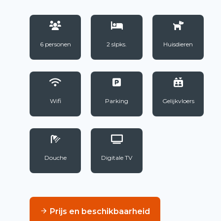
6 personen
2 slpks.
Huisdieren
Wifi
Parking
Gelijkvloers
Douche
Digitale TV
Prijs en beschikbaarheid