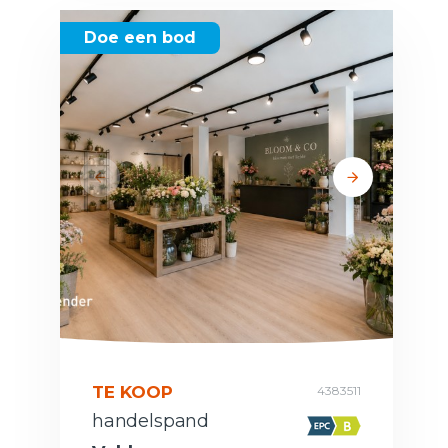
Doe een bod
TE KOOP
4383511
handelspand