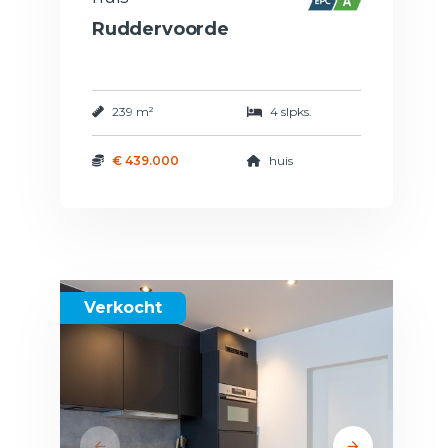
Ruddervoorde
239 m²
4 slpks.
€ 439.000
huis
Verkocht