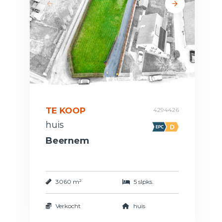
TE KOOP
4294426
huis
Beernem
3060 m²
5 slpks.
Verkocht
huis