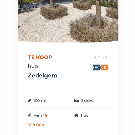
TE KOOP
4376247
huis
Zedelgem
699 m²
3 slpks.
Vanaf
€
huis
398.000