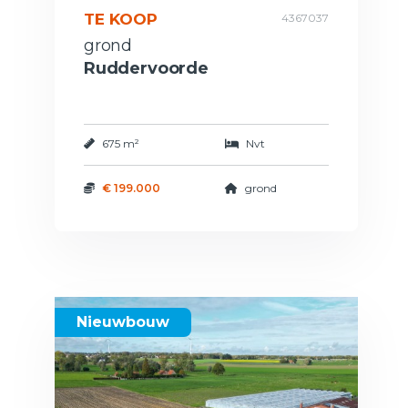
TE KOOP
4367037
grond
Ruddervoorde
675 m²
Nvt
€ 199.000
grond
Nieuwbouw