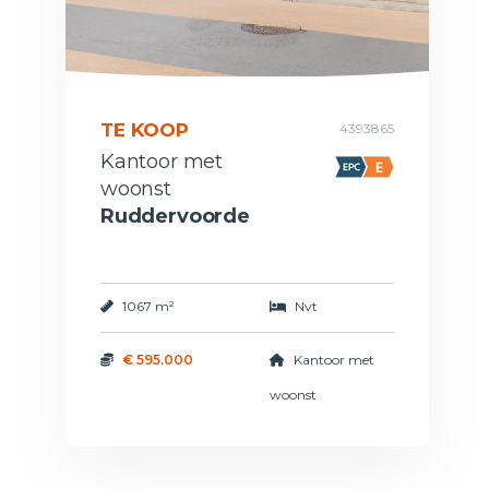
TE KOOP
4393865
Kantoor met
woonst
Ruddervoorde
1067 m²
Nvt
€ 595.000
Kantoor met
woonst