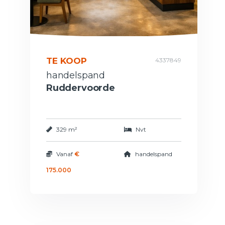
TE KOOP
4337849
handelspand
Ruddervoorde
329 m²
Nvt
Vanaf
€
handelspand
175.000