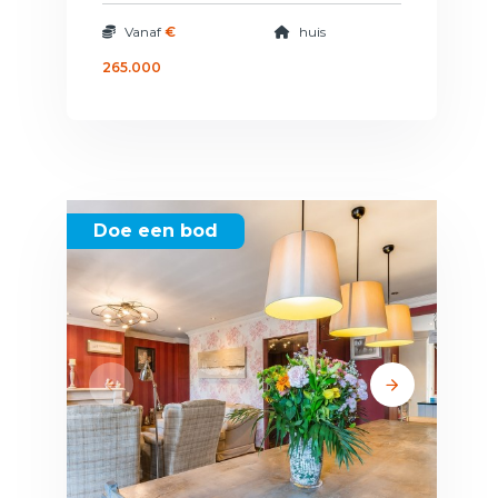
Vanaf
€
huis
265.000
Doe een bod