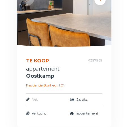
TE KOOP
4397969
appartement
Oostkamp
Residentie Bonheur 1.01
Nvt
2 slpks.
Verkocht
appartement