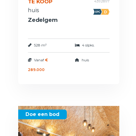
TE KOOP
4392897
huis
Zedelgem
528 m²
4 slpks.
Vanaf
€
huis
289.000
Doe een bod