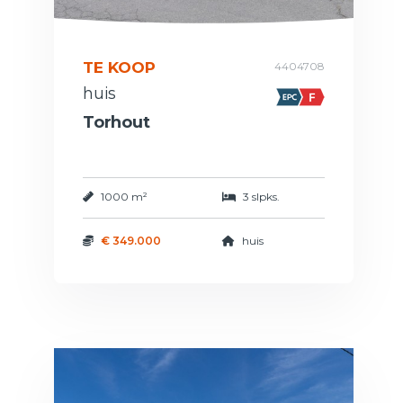
TE KOOP
4404708
huis
Torhout
1000 m²
3 slpks.
€ 349.000
huis