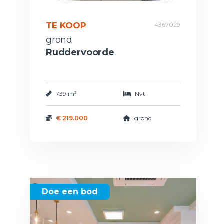
TE KOOP
4367029
grond
Ruddervoorde
739 m²
Nvt
€ 219.000
grond
Doe een bod