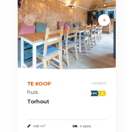
TE KOOP
4393899
huis
Torhout
469 m²
4 slpks.