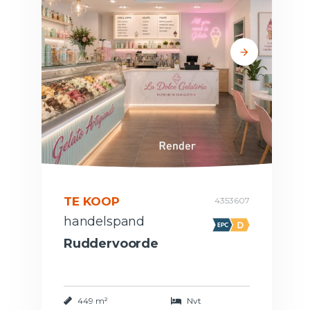
TE KOOP
4353607
handelspand
Ruddervoorde
449 m²
Nvt