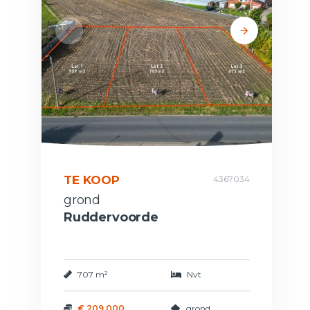
TE KOOP
4367034
grond
Ruddervoorde
707 m²
Nvt
€ 209.000
grond