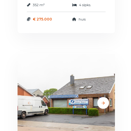
352 m²
4 slpks.
€ 275.000
huis