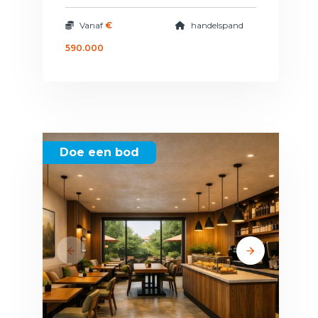
Vanaf
€
handelspand
590.000
Doe een bod