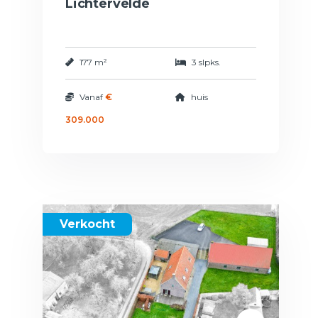
Lichtervelde
177 m²
3 slpks.
Vanaf
€
huis
309.000
Verkocht