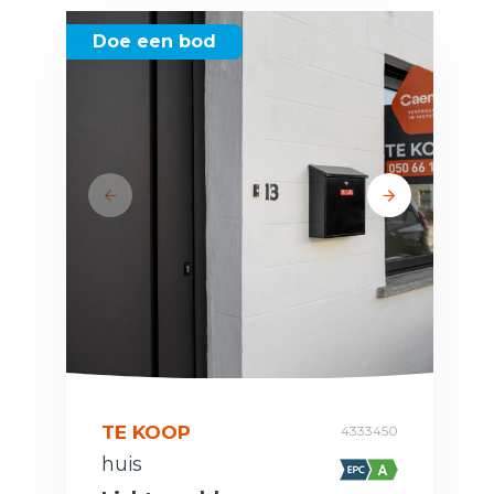
Doe een bod
TE KOOP
4333450
huis