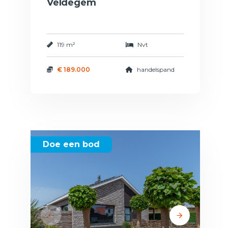
Veldegem
119 m²
Nvt
€ 189.000
handelspand
Doe een bod