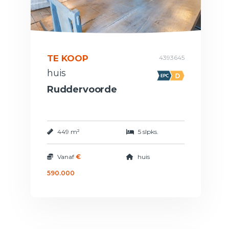
TE KOOP
4393645
huis
Ruddervoorde
449 m²
5 slpks.
Vanaf
€
huis
590.000