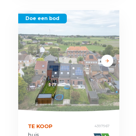
Doe een bod
TE KOOP
4397967
huis