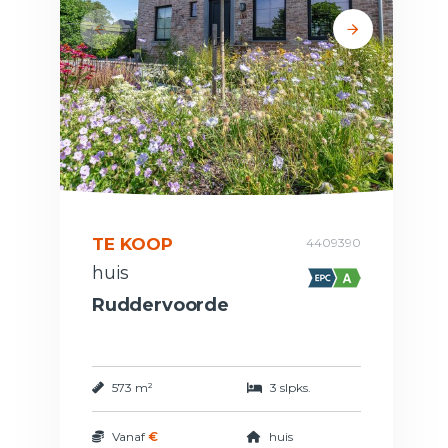
TE KOOP
4409390
huis
Ruddervoorde
573 m²
3 slpks.
Vanaf
€
huis