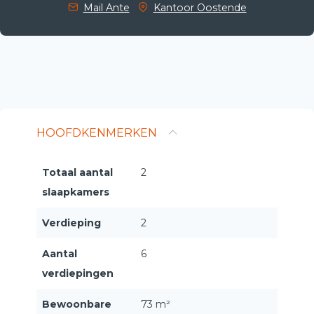
Mail Ante
Kantoor Oostende
HOOFDKENMERKEN
Totaal aantal
2
slaapkamers
Verdieping
2
Aantal
6
verdiepingen
Bewoonbare
73 m²