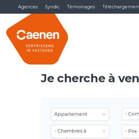
Agences
Syndic
Témoinages
Téléchargemen
Je cherche à ve
- Co
Appartement
- Chambres à
- Prix 