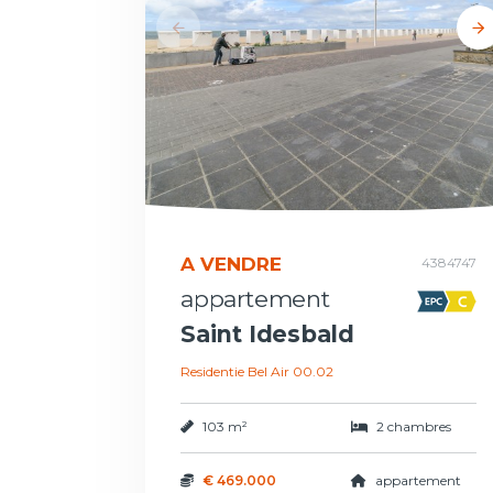
A VENDRE
4384747
appartement
Saint Idesbald
Residentie Bel Air 00.02
103 m²
2 chambres
€ 469.000
appartement