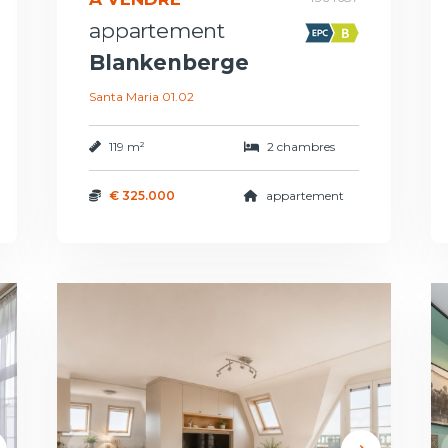
appartement
Blankenberge
Santa Maria 01.02
119 m²
2 chambres
€ 325.000
appartement