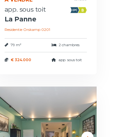
app. sous toit
La Panne
Residentie Orskamp 0201
79 m²
2 chambres
€ 324.000
app. sous toit