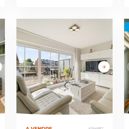
A VENDRE
4364687