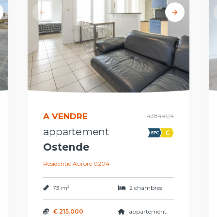
A VENDRE
4384404
appartement
Ostende
Residentie Aurore 0204
73 m²
2 chambres
€ 215.000
appartement