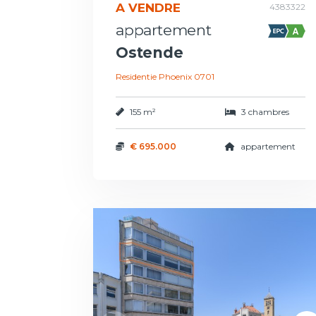
A VENDRE
4383322
appartement
Ostende
Residentie Phoenix 0701
155 m²
3 chambres
€ 695.000
appartement