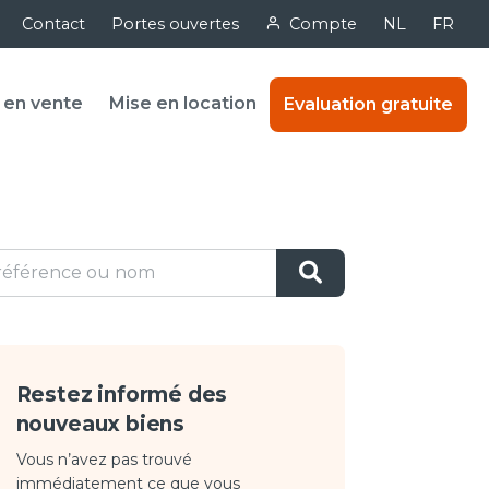
Contact
Portes ouvertes
Compte
NL
FR
 en vente
Mise en location
Evaluation gratuite
Restez informé des
nouveaux biens
Vous n’avez pas trouvé
immédiatement ce que vous