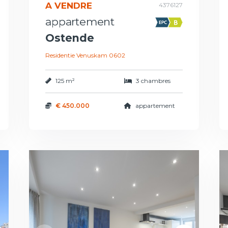
A VENDRE
4376127
appartement
Ostende
Residentie Venuskam 0602
125 m²
3 chambres
€ 450.000
appartement