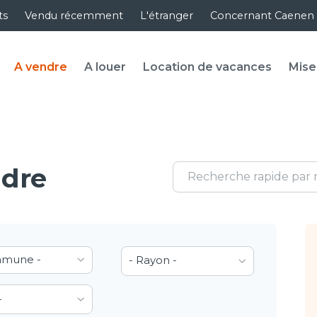
ts
Vendu récemment
L'étranger
Concernant Caenen
A vendre
A louer
Location de vacances
Mise
ndre
mmune -
- Rayon -
-