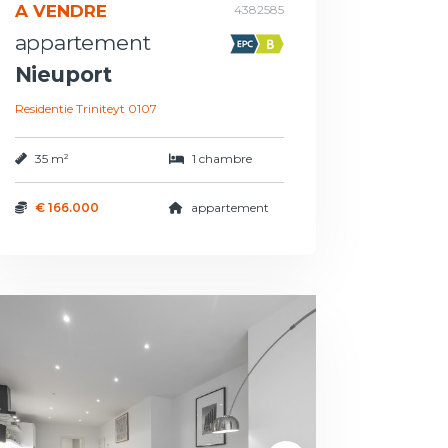
A VENDRE
4382585
appartement
Nieuport
Residentie Triniteyt 0107
35 m²
1 chambre
€ 166.000
appartement