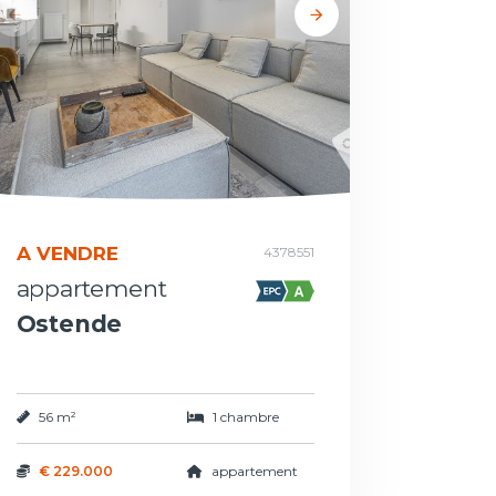
A VENDRE
4378551
appartement
Ostende
56 m²
1 chambre
€ 229.000
appartement