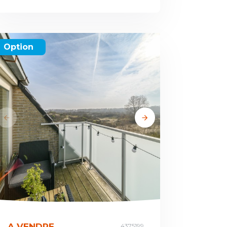
Option
A VENDRE
4375199