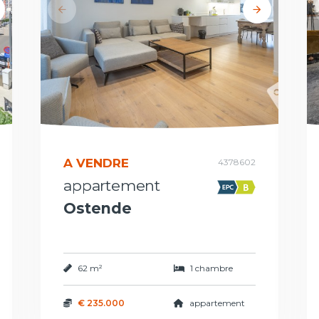
A VENDRE
4378602
appartement
Ostende
62 m²
1 chambre
€ 235.000
appartement