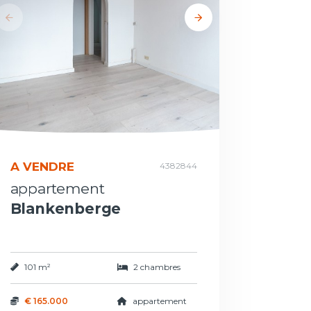
A VENDRE
4382844
appartement
Blankenberge
101 m²
2 chambres
€ 165.000
appartement