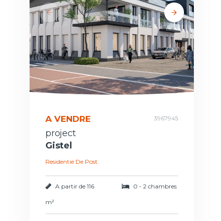
A VENDRE
3967945
project
Gistel
Residentie De Post
A partir de
116
0 - 2 chambres
m²