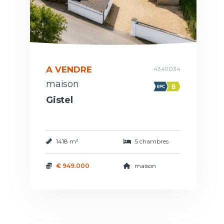
A VENDRE
4349034
maison
Gistel
1418 m²
5 chambres
€ 949.000
maison