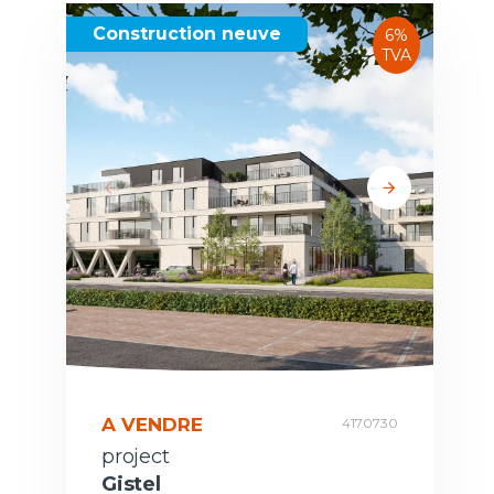
Construction neuve
6%
TVA
A VENDRE
4170730
project
Gistel