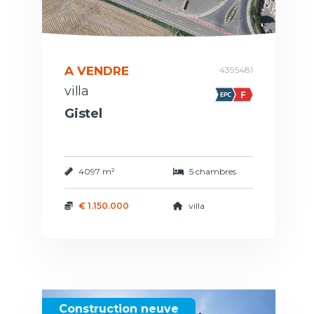
A VENDRE
4395481
villa
Gistel
4097 m²
5 chambres
€ 1.150.000
villa
Construction neuve