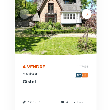
A VENDRE
4417498
maison
Gistel
3100 m²
4 chambres