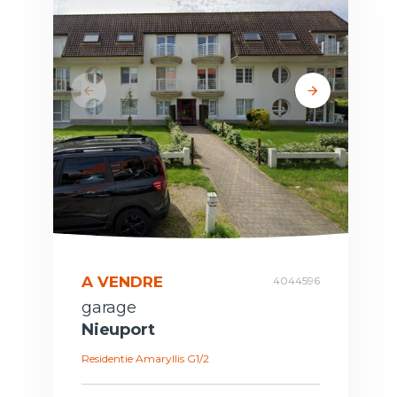
A VENDRE
4044596
garage
Nieuport
Residentie Amaryllis G1/2