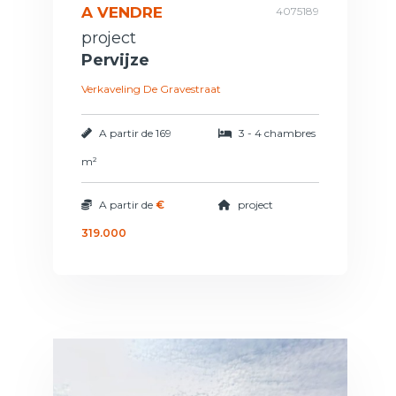
A VENDRE
4075189
project
Pervijze
Verkaveling De Gravestraat
A partir de
169
3 - 4 chambres
m²
A partir de
€
project
319.000