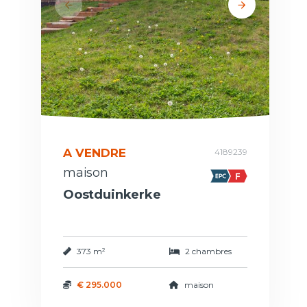
A VENDRE
4189239
maison
Oostduinkerke
373 m²
2 chambres
€ 295.000
maison