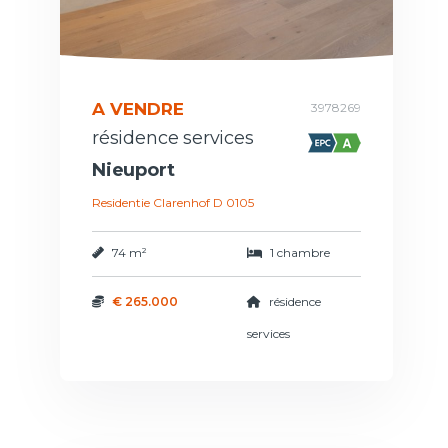
A VENDRE
3978269
résidence services
Nieuport
Residentie Clarenhof D 0105
74 m²
1 chambre
€ 265.000
résidence
services