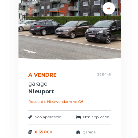
A VENDRE
3911449
garage
Nieuport
Residentie Nieuwendamme G6
Non applicable
Non applicable
€ 35.000
garage