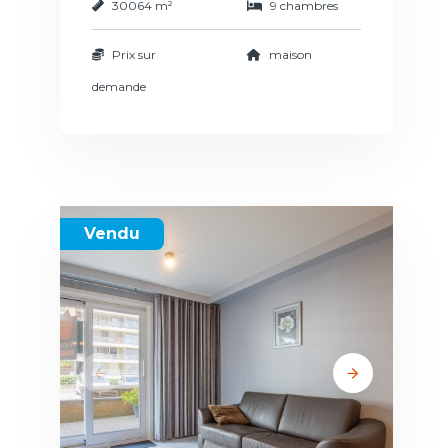
30064 m²
9 chambres
Prix sur
maison
demande
Vendu