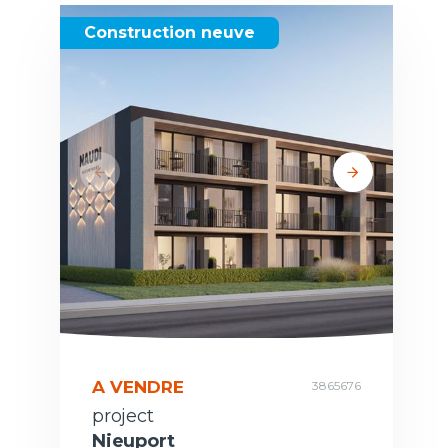
Construction neuve
A VENDRE
3865676
project
Nieuport