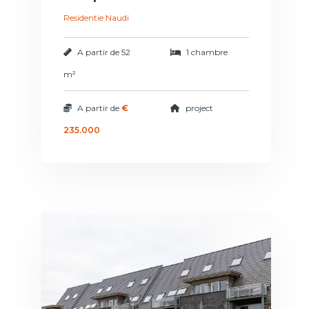
Residentie Naudi
A partir de
52
1 chambre
m²
A partir de
€
project
235.000