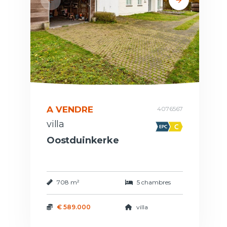
A VENDRE
4076567
villa
Oostduinkerke
708 m²
5 chambres
€ 589.000
villa