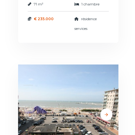
71 m²
1 chambre
€ 235.000
résidence
services