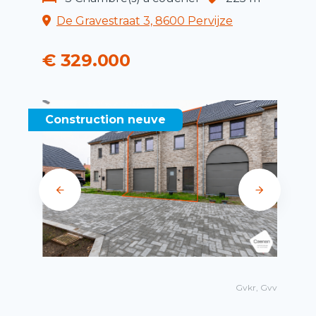
De Gravestraat 3, 8600 Pervijze
€ 329.000
Construction neuve
Gvkr, Gvv