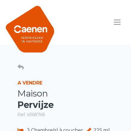
A VENDRE
Maison
Pervijze
Ref. 4368748
3 Chambre(s) à coucher
225 m²