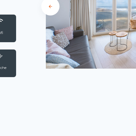
fi
che