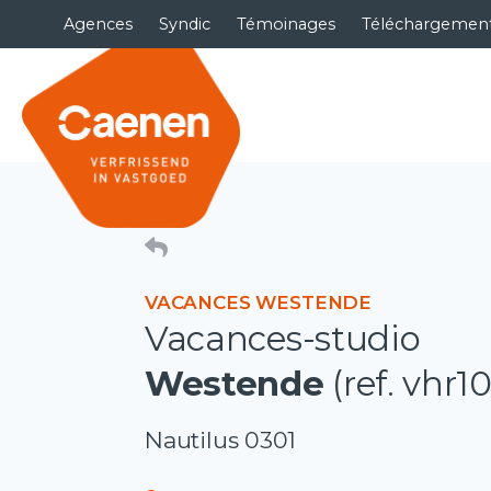
Agences
Syndic
Témoinages
Téléchargemen
VACANCES WESTENDE
Vacances-studio
Westende
(ref. vhr1
Nautilus 0301