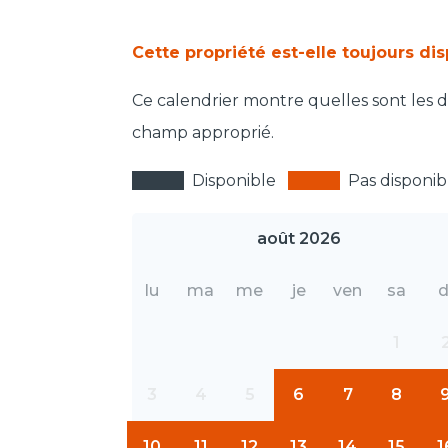
Cette propriété est-elle toujours di
Ce calendrier montre quelles sont les da
champ approprié.
Disponible
Pas disponib
août 2026
lu
ma
me
je
ven
sa
d
1
3
4
5
6
7
8
10
11
12
13
14
15
1