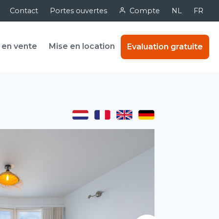
Contact
Portes ouvertes
Compte
NL
FR
 en vente
Mise en location
Evaluation gratuite