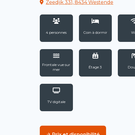
Zeedijk 331, 8434 Westende
4 personnes
Coin à dormir
Wi
Frontale vue sur
Étage 3
Dou
mer
TV digitale
Prix et disponibilité