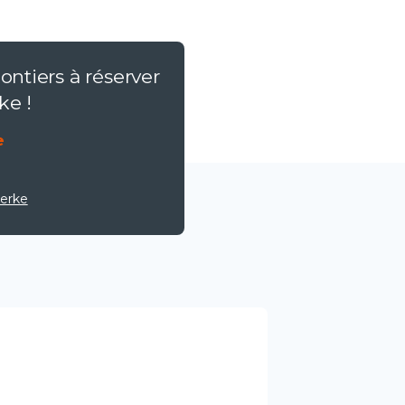
ontiers à réserver
ke !
e
erke