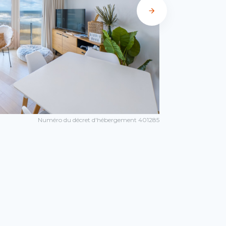
Numéro du décret d'hébergement 401285