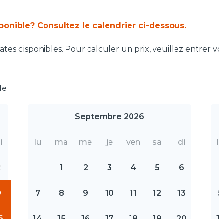
sponible? Consultez le calendrier ci-dessous.
tes disponibles. Pour calculer un prix, veuillez entrer v
le
Septembre 2026
i
lu
ma
me
je
ven
sa
di
2
1
2
3
4
5
6
9
7
8
9
10
11
12
13
6
14
15
16
17
18
19
20