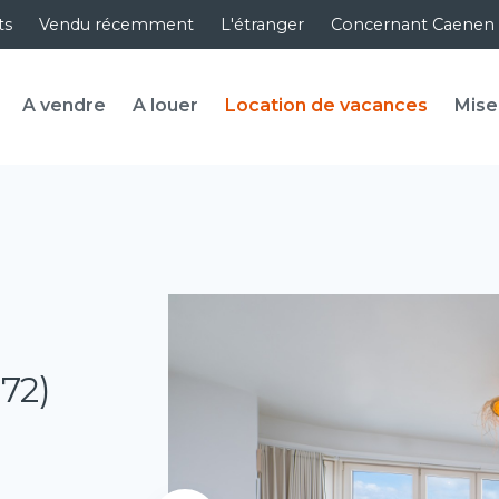
ts
Vendu récemment
L'étranger
Concernant Caenen
A vendre
A louer
Location de vacances
Mise
072)