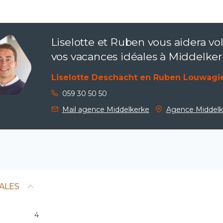
Liselotte et Ruben vous aidera vol
vos vacances idéales à Middelker
Liselotte Deschacht en Ruben Louwagi
059 30 50 50
Mail agence Middelkerke
Agence Middelk
ALES
4