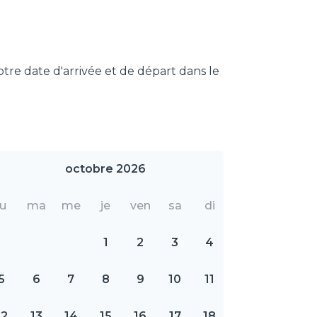
otre date d'arrivée et de départ dans le
octobre 2026
lu
ma
me
je
ven
sa
di
1
2
3
4
5
6
7
8
9
10
11
12
13
14
15
16
17
18