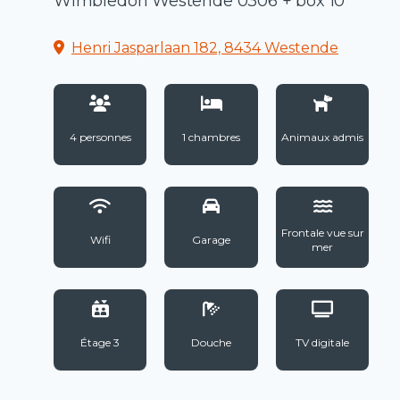
Wimbledon Westende 0306 + box 10
Henri Jasparlaan 182, 8434 Westende
4 personnes
1 chambres
Animaux admis
Frontale vue sur
Wifi
Garage
mer
Étage 3
Douche
TV digitale