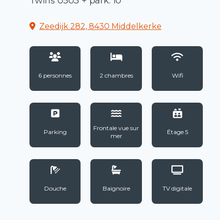
Twins 0503 + park. 10
Zeedijk 282, 8430 Middelkerke
6 personnes
2 chambres
Wifi
Frontale vue sur
Parking
Étage 5
mer
Douche
Baignoire
TV digitale