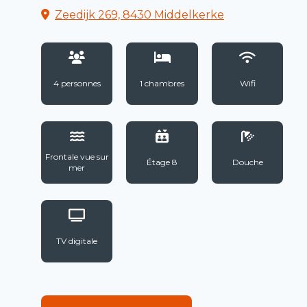
Zeedijk 269, 8430 Middelkerke
4 personnes
1 chambres
Wifi
Frontale vue sur
Étage 8
Douche
mer
TV digitale