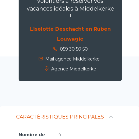
volontiers à réserver vos
vacances idéales à Middelkerke
!
Liselotte Deschacht en Ruben
Louwagie
059 30 50 50
Mail agence Middelkerke
Agence Middelkerke
CARACTÉRISTIQUES PRINCIPALES
Nombre de
4