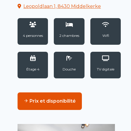
Leopoldlaan 1, 8430 Middelkerke
4 personnes
2 chambres
Wifi
Étage 4
Douche
TV digitale
Prix et disponibilité