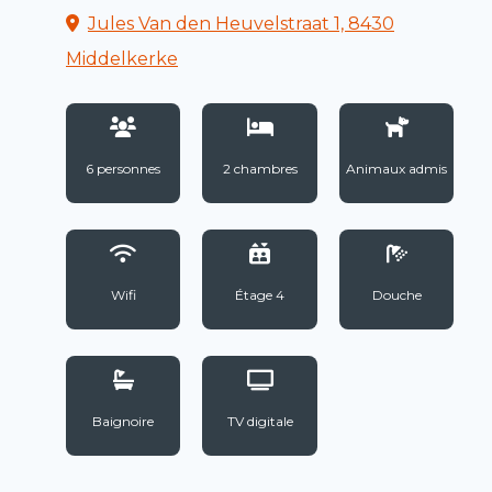
Jules Van den Heuvelstraat 1, 8430
Middelkerke
6 personnes
2 chambres
Animaux admis
Wifi
Étage 4
Douche
Baignoire
TV digitale