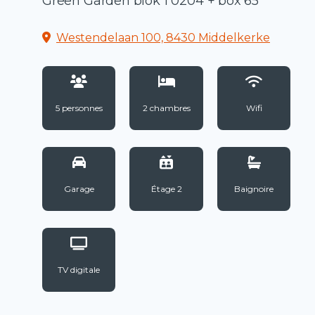
Green Garden blok 1 0204 + box 65
Westendelaan 100, 8430 Middelkerke
5 personnes
2 chambres
Wifi
Garage
Étage 2
Baignoire
TV digitale