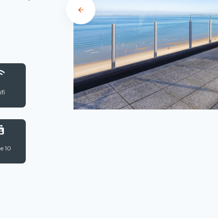
fi
e 10