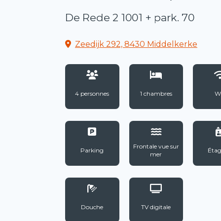
De Rede 2 1001 + park. 70
Zeedijk 292, 8430 Middelkerke
4 personnes
1 chambres
Wi
Frontale vue sur
Parking
Étag
mer
Douche
TV digitale