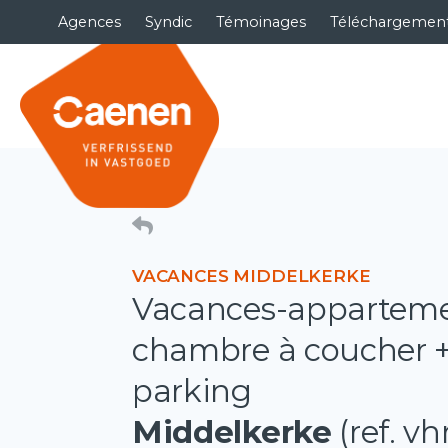
Agences
Syndic
Témoinages
Téléchargemen
VACANCES MIDDELKERKE
Vacances-apparteme
chambre à coucher 
parking
Middelkerke
(ref. vh