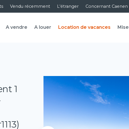
ts
Vendu récemment
L'étranger
Concernant Caenen
A vendre
A louer
Location de vacances
Mise
nt 1
+
r1113)