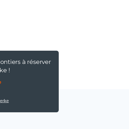
ontiers à réserver
ke !
e
erke