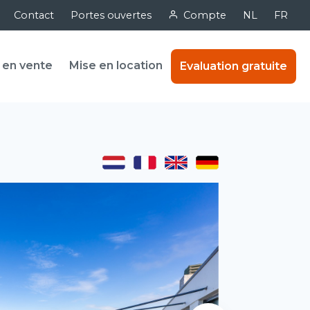
Contact
Portes ouvertes
Compte
NL
FR
 en vente
Mise en location
Evaluation gratuite