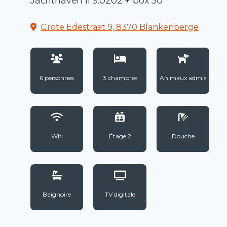
Jachthaven II 9.0202 + box 50
Grote Edestraat 9, 8370 Blankenberge
6 personnes
3 chambres
Animaux admis
Wifi
Étage 2
Douche
Baignoire
TV digitale