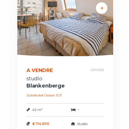
A VENDRE
4390516
studio
Blankenberge
Suitehotel Ocean 1011
42 m²
-
€ 114.500
studio