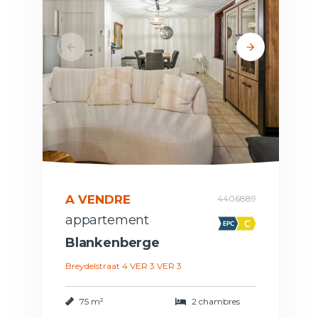
A VENDRE
4406889
appartement
Blankenberge
Breydelstraat 4 VER 3 VER 3
75 m²
2 chambres