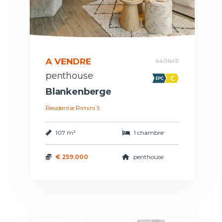
A VENDRE
4406411
penthouse
Blankenberge
Residentie Rimini 5
107 m²
1 chambre
€ 259.000
penthouse