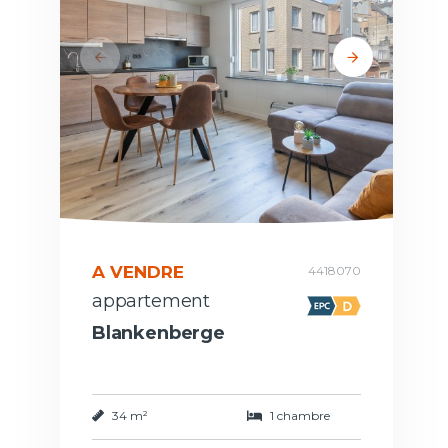
A VENDRE
4418070
appartement
Blankenberge
34 m²
1 chambre