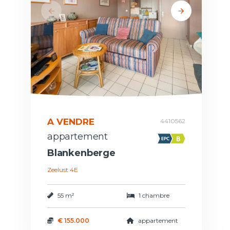
A VENDRE
4410562
appartement
Blankenberge
Zeelust 4E
55 m²
1 chambre
€ 155.000
appartement