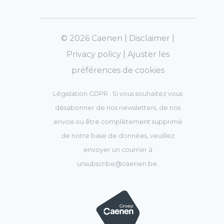
© 2026 Caenen |
Disclaimer
|
Privacy policy
|
Ajuster les
préférences de cookies
Législation GDPR : Si vous souhaitez vous
désabonner de nos newsletters, de nos
envois ou être complètement supprimé
de notre base de données, veuillez
envoyer un courrier à
unsubscribe@caenen.be
.